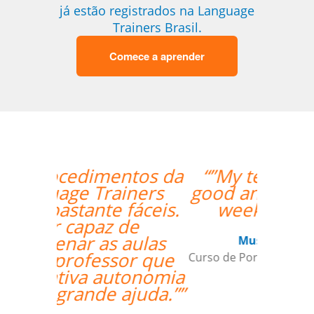
já estão registrados na Language
Trainers Brasil.
Comece a aprender
“”My teacher is very
good and I had a great
week with her!””
Mustafa Hussain
Curso de Português em São Jose dos
Campos