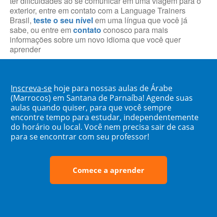
ter dificuldades ao se comunicar em uma viagem para o
exterior, entre em contato com a Language Trainers
Brasil,
teste o seu nível
em uma língua que você já
sabe, ou entre em
contato
conosco para mais
informações sobre um novo idioma que você quer
aprender
Inscreva-se
hoje para nossas aulas de Árabe
(Marrocos) em Santana de Parnaíba! Agende suas
aulas quando quiser, para que você sempre
encontre tempo para estudar, independentemente
do horário ou local. Você nem precisa sair de casa
para se encontrar com seu professor!
Comece a aprender