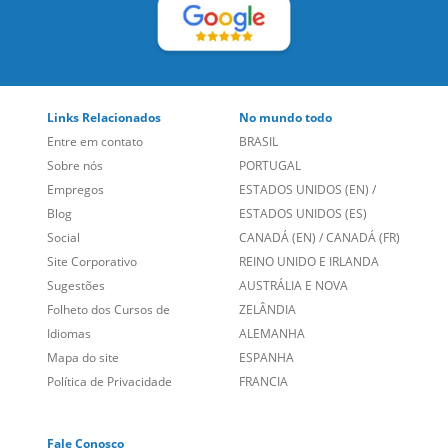
Entre em contato
BRASIL
Sobre nós
PORTUGAL
Empregos
ESTADOS UNIDOS (EN)
/
Blog
ESTADOS UNIDOS (ES)
Social
CANADÁ (EN)
/
CANADÁ (FR)
Site Corporativo
REINO UNIDO E IRLANDA
Sugestões
AUSTRÁLIA E NOVA
Folheto dos Cursos de
ZELÂNDIA
Idiomas
ALEMANHA
Mapa do site
ESPANHA
Política de Privacidade
FRANCIA
Fale Conosco
+55 15 3500 8175
Alameda Vicente Pinzon, 173 - 4º andar, Vila Olímpia - São
Paulo/SP CEP 04547-130
Language Trainers,
fundada em 2004 fornecendo cursos de