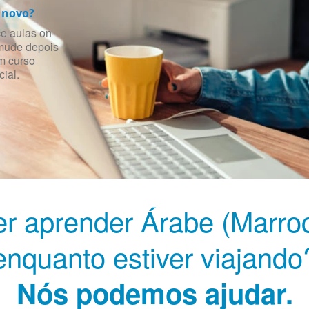
 novo?
 aulas on-
 mude depois
m curso
ial.
r aprender Árabe (Marro
enquanto estiver viajando
Nós podemos ajudar.