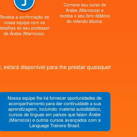
Comece seu curso de
Árabe (Marrocos) e
receba o seu livro didático
Receba a confirmação de
do referido idioma.
nossa equipe com os
detalhes do seu professor
de Árabe (Marrocos).
estará disponível para lhe prestar quaisquer
Nossa equipe lhe irá fornecer oportunidades de
acompanhamento para dar continuidade a sua
aprendizagem, incluindo: material autodidático,
cursos de línguas em países que falam Árabe
(Marrocos) e outros cursos avançados com a
Language Trainers Brasil.