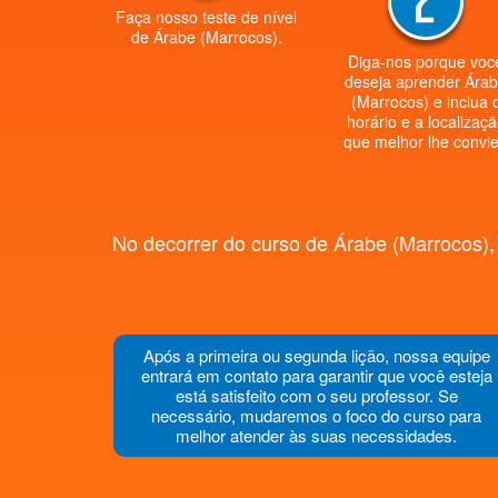
Faça nosso teste de nível
de Árabe (Marrocos).
Diga-nos porque voc
deseja aprender Ára
(Marrocos) e inclua 
horário e a localizaç
que melhor lhe convie
No decorrer do curso de Árabe (Marrocos), 
Após a primeira ou segunda lição, nossa equipe
entrará em contato para garantir que você esteja
está satisfeito com o seu professor. Se
necessário, mudaremos o foco do curso para
melhor atender às suas necessidades.