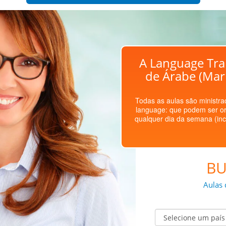
A Language Trai
de Árabe (Mar
Todas as aulas são ministrad
language: que podem ser or
qualquer dia da semana (inc
BU
Aulas 