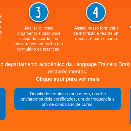
ê
be
o
Analise o nosso
Assine nosso formulário
ão
orçamento e caso você
de inscrição e realize um
r.
esteja de acordo, lhe
depósito* para o curso.
enviaremos um recibo e o
formulário de inscrição.
o departamento acadêmico da Language Trainers Brasil, 
esclarecimentos.
Clique aqui para ver mais
Depois de terminar o seu curso, nós lhe
enviaremos dois certificados, um de frequência e
um de conclusão de curso.