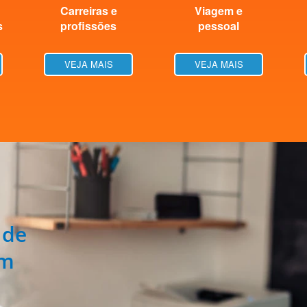
Carreiras e
Viagem e
s
profissões
pessoal
VEJA MAIS
VEJA MAIS
 de
om