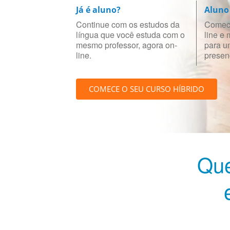
Já é aluno?
Aluno
Continue com os estudos da
Comece
língua que você estuda com o
line e
mesmo professor, agora on-
para u
line.
presenc
COMECE O SEU CURSO HÍBRIDO
Que