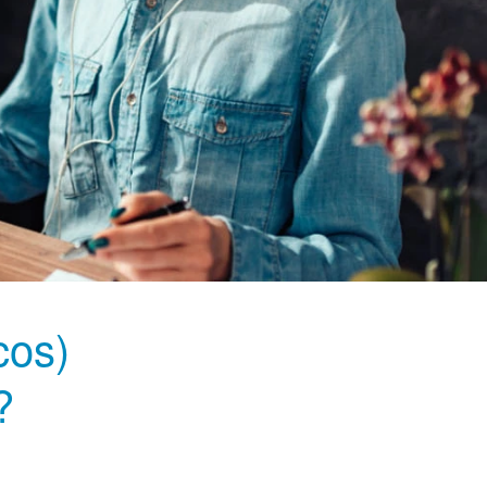
cos)
?