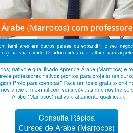
 Árabe (Marrocos)
com professore
com familiares em outros países ou expandir o seu negóc
os) na sua cidade Oportunidades não faltam para aqueles
os) nativo e qualificado Aprenda Árabe (Marrocos) e to
erece professores nativos prontos para projetar um curs
agem Proto para começar? Faça um teste gratuito on-lin
da nos envie um e-mail com suas dúvidas que nós lhe c
Árabe (Marrocos) nativo e altamente qualificado
Consulta Rápida
Cursos de Árabe (Marrocos)