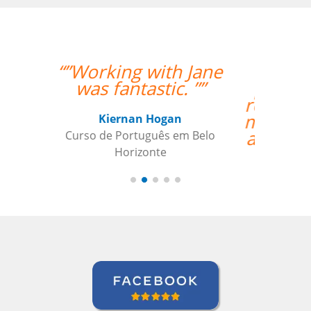
“”Eu tenho somente
postos positivo para
ressaltar a respeito do
meu professor Peter e
a Language Trainers.””
Kjersti Cubberley
Curso de Checo em San Francisco