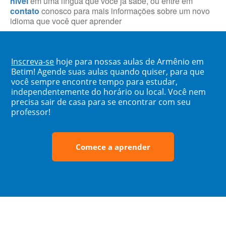
nível
em uma língua que você já sabe, ou entre em
contato
conosco para mais informações sobre um novo
idioma que você quer aprender
Inscreva-se
hoje para nossas aulas de Armênio em
Betim! Agende suas aulas quando quiser, para que
você sempre encontre tempo para estudar,
independentemente do horário ou local. Você nem
precisa sair de casa para se encontrar com seu
professor!
Comece a aprender