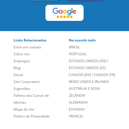
Links Relacionados
No mundo todo
Entre em contato
BRASIL
Sobre nós
PORTUGAL
Empregos
ESTADOS UNIDOS (EN)
/
Blog
ESTADOS UNIDOS (ES)
Social
CANADÁ (EN)
/
CANADÁ (FR)
Site Corporativo
REINO UNIDO E IRLANDA
Sugestões
AUSTRÁLIA E NOVA
Folheto dos Cursos de
ZELÂNDIA
Idiomas
ALEMANHA
Mapa do site
ESPANHA
Política de Privacidade
FRANCIA
Fale Conosco
+55 15 3500 8175
Alameda Vicente Pinzon, 173 - 4º andar, Vila Olímpia - São