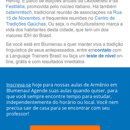
Hering. É palco de edições anuais da Oktoberfest e da
Festitália
, promovida pelo núcleo italiano. Há também
o
stammtisch
, tradicional reunião de associações na
Rua
15 de Novembro
, e frequentes reuniões no
Centro de
Tradições Gaúchas
. Ou seja, o multiculturalismo marca a
vida dos habitantes desta cidade, que tem um dos
maiores IDH do Brasil.
Se você está em Blumenau e quer manter viva a tradição
linguística de seus antepassados, entre em
contato
com
a Language Trainers Brasil ou faça um
teste de nível
on-
line, grátis e com resultados imediatos
Inscreva-se
hoje para nossas aulas de Armênio em
Blumenau! Agende suas aulas quando quiser, para
que você sempre encontre tempo para estudar,
independentemente do horário ou local. Você nem
precisa sair de casa para se encontrar com seu
professor!