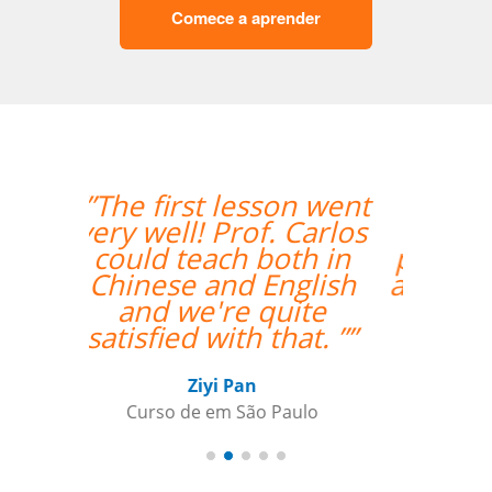
Comece a aprender
“”As aulas foram
maravilhosas. O
professor foi ótimo e
atencioso e altamente
recomendado.””
Sameer Gafoor
Curso de Alemão em Chicago