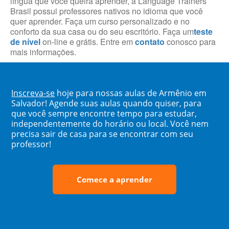
língua que você queira aprender, a Language Trainers
Brasil possui professores nativos no idioma que você
quer aprender. Faça um curso personalizado e no
conforto da sua casa ou do seu escritório. Faça um
teste
de nível
on-line e grátis. Entre em
contato
conosco para
mais informações.
Inscreva-se
hoje para nossas aulas de Armênio em
Salvador! Agende suas aulas quando quiser, para
que você sempre encontre tempo para estudar,
independentemente do horário ou local. Você nem
precisa sair de casa para se encontrar com seu
professor!
Comece a aprender