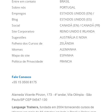
Sobre nós
PORTUGAL
Empregos
ESTADOS UNIDOS (EN)
/
Blog
ESTADOS UNIDOS (ES)
Social
CANADÁ (EN)
/
CANADÁ (FR)
Site Corporativo
REINO UNIDO E IRLANDA
Sugestões
AUSTRÁLIA E NOVA
Folheto dos Cursos de
ZELÂNDIA
Idiomas
ALEMANHA
Mapa do site
ESPANHA
Política de Privacidade
FRANCIA
Fale Conosco
+55 15 3500 8175
Alameda Vicente Pinzon, 173 - 4º andar, Vila Olímpia - São
Paulo/SP CEP 04547-130
Language Trainers,
fundada em 2004 fornecendo cursos de
idiomas em mais de 60 cidades em todo o Brasil e Online com
Zoom, Meet, Teams ou WhatsApp.