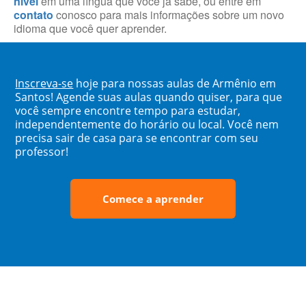
nível
em uma língua que você já sabe, ou entre em
contato
conosco para mais informações sobre um novo
idioma que você quer aprender.
Inscreva-se
hoje para nossas aulas de Armênio em
Santos! Agende suas aulas quando quiser, para que
você sempre encontre tempo para estudar,
independentemente do horário ou local. Você nem
precisa sair de casa para se encontrar com seu
professor!
Comece a aprender