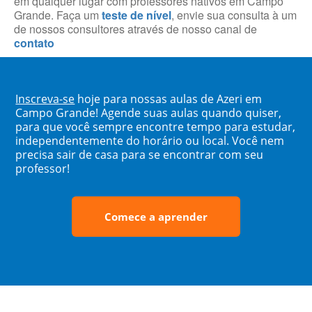
em qualquer lugar com professores nativos em Campo
Grande. Faça um
teste de nível
, envie sua consulta à um
de nossos consultores através de nosso canal de
contato
Inscreva-se
hoje para nossas aulas de Azeri em
Campo Grande! Agende suas aulas quando quiser,
para que você sempre encontre tempo para estudar,
independentemente do horário ou local. Você nem
precisa sair de casa para se encontrar com seu
professor!
Comece a aprender