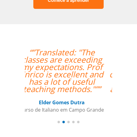
Comece a aprender
“”A experiente
professora Mei foi
bastante didática e
conseguiu mesmo via
Skype me fazer
adquirir os primeiros
passos de Chinês
Mandarim.””
Antonio Pina
Curso de Chinês Mandarim em
Barueri, Gestora de Inteligência de