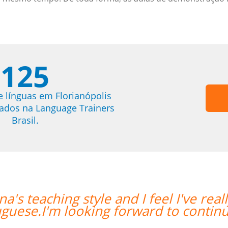
125
e línguas em Florianópolis
trados na Language Trainers
Brasil.
lly grown in my confidence with
“”I
g my lessons.””