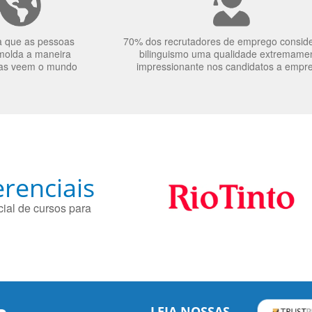
a que as pessoas
70% dos recrutadores de emprego consid
molda a maneira
bilinguismo uma qualidade extremame
as veem o mundo
impressionante nos candidatos a empr
renciais
ial de cursos para
LEIA NOSSAS