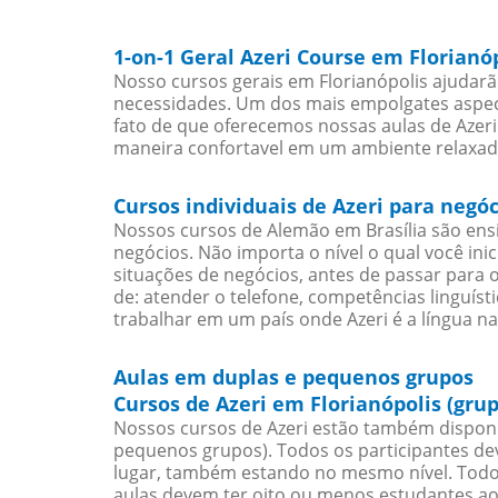
1-on-1 Geral Azeri Course em Florianó
Nosso cursos gerais em Florianópolis ajudarã
necessidades. Um dos mais empolgates aspect
fato de que oferecemos nossas aulas de Azeri 
maneira confortavel em um ambiente relaxad
Cursos individuais de Azeri para negó
Nossos cursos de Alemão em Brasília são en
negócios. Não importa o nível o qual você in
situações de negócios, antes de passar para 
de: atender o telefone, competências linguís
trabalhar em um país onde Azeri é a língua na
Aulas em duplas e pequenos grupos
Cursos de Azeri em Florianópolis (gru
Nossos cursos de Azeri estão também disponí
pequenos grupos). Todos os participantes d
lugar, também estando no mesmo nível. Todo
aulas devem ter oito ou menos estudantes a