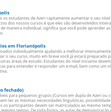
polis
o os estudantes de Azeri rapitamente aumentar o seu nível 
os dos nossos cursos é que eles são desenvolvidos inteir
de maneira individual, significa que você pode aprender as
o.
cios em Florianópolis
sinados individualmente ajudando a melhorar imensamente
iciar o seu curso, muito em breve você já estará preparado
outras áreas de estudo. Estudantes do nível iniciante dev
ticas para entender e responder um e-mail, bem como um ní
tiva.
po fechado)
veis para pequenos grupos (Cursos em dupla de Azeri ou c
evem ter as mesmas necessidades linguísticas, possibilid
s os participantes devem ser matriculados ao mesmo tempo
o mesmo tempo. De toda forma, as aulas de demonstração 