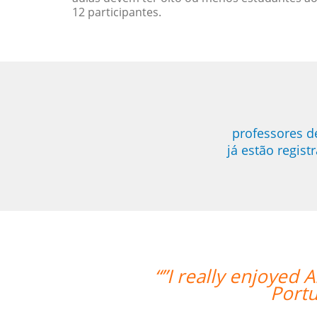
12 participantes.
professores d
já estão regis
a's teaching style and I feel I've rea
uese.I'm looking forward to continuin