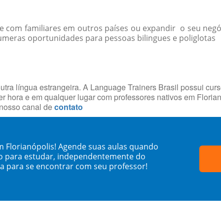
-se com familiares em outros países ou expandir o seu negó
umeras oportunidades para pessoas bilingues e poliglotas V
utra língua estrangeira. A Language Trainers Brasil possui cur
r hora e em qualquer lugar com professores nativos em Floria
 nosso canal de
contato
m Florianópolis! Agende suas aulas quando
o para estudar, independentemente do
sa para se encontrar com seu professor!