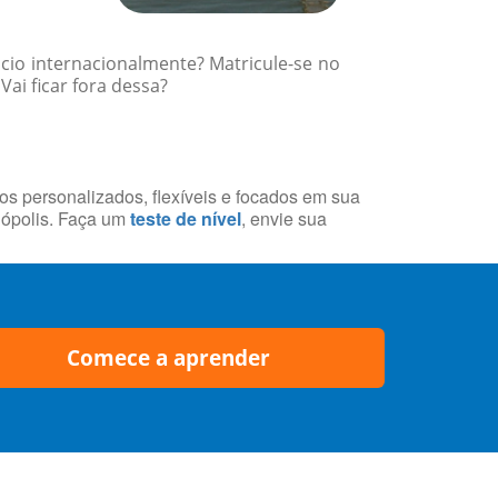
cio internacionalmente? Matricule-se no
ai ficar fora dessa?
sos personalizados, flexíveis e focados em sua
nópolis. Faça um
teste de nível
, envie sua
Comece a aprender