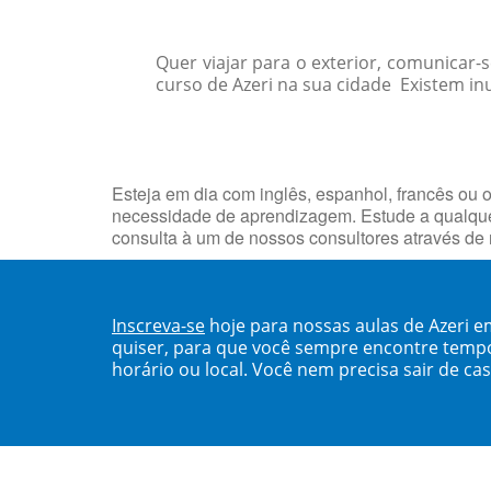
Quer viajar para o exterior, comunicar
curso de Azeri na sua cidade Existem in
Esteja em dia com inglês, espanhol, francês ou o
necessidade de aprendizagem. Estude a qualque
consulta à um de nossos consultores através de
Inscreva-se
hoje para nossas aulas de Azeri e
quiser, para que você sempre encontre temp
horário ou local. Você nem precisa sair de ca