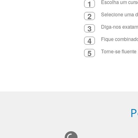
1
Escolha um curso
2
Selecione uma du
3
Diga-nos exatame
4
Fique combinado 
5
Torne-se fluente
P