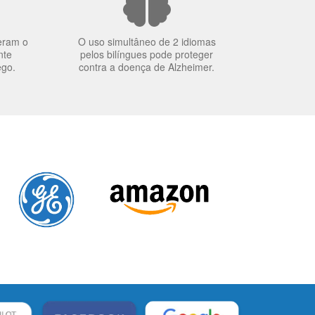
eram o
O uso simultâneo de 2 idiomas
nte
pelos bilíngues pode proteger
ego.
contra a doença de Alzheimer.