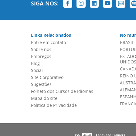
SIGA-NOS:
Links Relacionados
No mun
Entre em contato
BRASIL
Sobre nós
PORTU
Empregos
ESTADO
UNIDOS 
Blog
CANADÁ
Social
REINO 
Site Corporativo
AUSTRÁ
Sugestões
ALEMA
Folheto dos Cursos de Idiomas
ESPAN
Mapa do site
FRANCI
Política de Privacidade