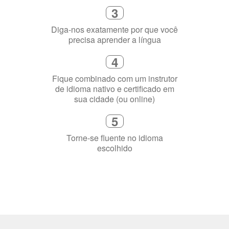
2
Selecione uma duração de curso
flexível que se ajuste à sua agenda
3
Diga-nos exatamente por que você
precisa aprender a língua
4
Fique combinado com um instrutor
de idioma nativo e certificado em
sua cidade (ou online)
5
Torne-se fluente no idioma
escolhido