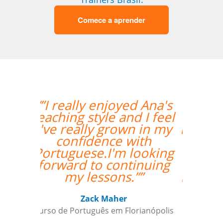
Comece a aprender
“”Nossa professora,
Catherine, tem sido
muito paciente com o
nosso louco
cronograma de
trabalho, e nos
mantém envolvidos e
encorajados a
continuar o nosso
objetivo de aprender