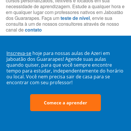
cursos personalizados, flexíveis e focados em sua
necessidade de aprendizagem. Estude a qualquer hora e
em qualquer lugar com professores nativos em Jaboatão
dos Guararapes. Faça um
teste de nível
, envie sua
consulta à um de nossos consultores através de nosso
canal de
contato
Inscreva-se
hoje para nossas aulas de Azeri em
Jaboatão dos Guararapes! Agende suas aulas
quando quiser, para que você sempre encontre
tempo para estudar, independentemente do horário
ou local. Você nem precisa sair de casa para se
encontrar com seu professor!
Comece a aprender