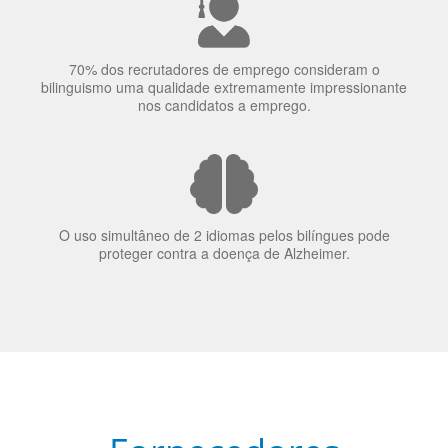
A língua que as pessoas falam molda a maneira como
elas veem o mundo
70% dos recrutadores de emprego consideram o
bilinguismo uma qualidade extremamente impressionante
nos candidatos a emprego.
O uso simultâneo de 2 idiomas pelos bilíngues pode
proteger contra a doença de Alzheimer.