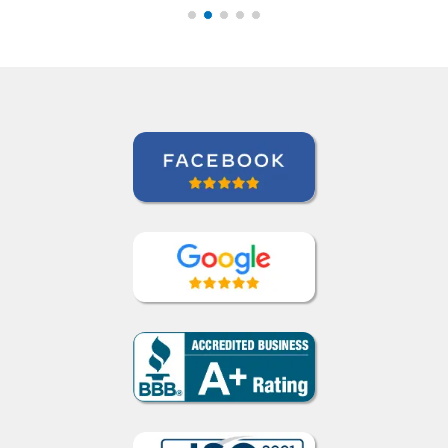
espanhol.””
Linda Hampton
Curso de Espanhol em Houston, NCC