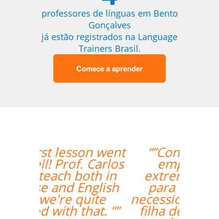
professores de línguas em Bento
Gonçalves
já estão registrados na Language
Trainers Brasil.
Comece a aprender
“”Considero a sua
empresa a ser
extremamente útil
para satisfazer as
necessidades da minha
filha de 12 anos que