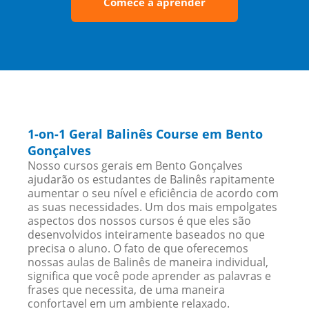
Comece a aprender
1-on-1 Geral Balinês Course em Bento
Gonçalves
Nosso cursos gerais em Bento Gonçalves
ajudarão os estudantes de Balinês rapitamente
aumentar o seu nível e eficiência de acordo com
as suas necessidades. Um dos mais empolgates
aspectos dos nossos cursos é que eles são
desenvolvidos inteiramente baseados no que
precisa o aluno. O fato de que oferecemos
nossas aulas de Balinês de maneira individual,
significa que você pode aprender as palavras e
frases que necessita, de uma maneira
confortavel em um ambiente relaxado.