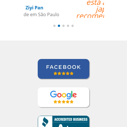
está aprendendo
japonês. Eu
recomendo a qualquer
um.””
Jeanne Loechner
Curso de Japonês em Nova York,
Executivo Sênior de Contas, PepsiCo