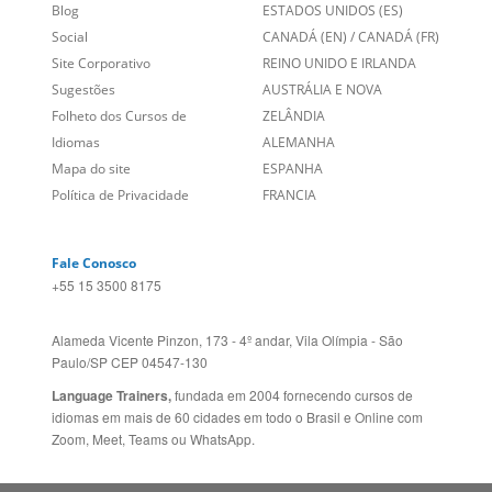
Entre em contato
BRASIL
Sobre nós
PORTUGAL
Empregos
ESTADOS UNIDOS (EN)
/
Blog
ESTADOS UNIDOS (ES)
Social
CANADÁ (EN)
/
CANADÁ (FR)
Site Corporativo
REINO UNIDO E IRLANDA
Sugestões
AUSTRÁLIA E NOVA
Folheto dos Cursos de
ZELÂNDIA
Idiomas
ALEMANHA
Mapa do site
ESPANHA
Política de Privacidade
FRANCIA
Fale Conosco
+55 15 3500 8175
Alameda Vicente Pinzon, 173 - 4º andar, Vila Olímpia - São
Paulo/SP CEP 04547-130
Language Trainers,
fundada em 2004 fornecendo cursos de