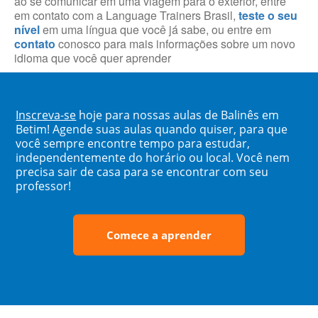
ao se comunicar em uma viagem para o exterior, entre
em contato com a Language Trainers Brasil,
teste o seu
nível
em uma língua que você já sabe, ou entre em
contato
conosco para mais informações sobre um novo
idioma que você quer aprender
Inscreva-se
hoje para nossas aulas de Balinês em
Betim! Agende suas aulas quando quiser, para que
você sempre encontre tempo para estudar,
independentemente do horário ou local. Você nem
precisa sair de casa para se encontrar com seu
professor!
Comece a aprender