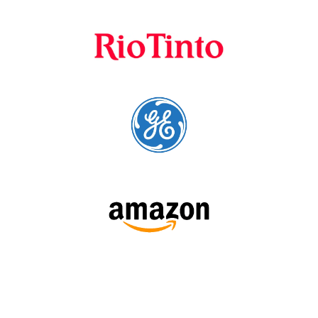
A Language Trainers é fornecedora preferencial de
cursos para