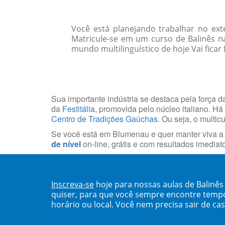
Você está planejando trabalhar no ext
Matricule-se em um curso de Balinês 
mundo multilinguístico de hoje Vai ficar
Sua importante indústria se destaca pela força da
da
Festitália
, promovida pelo núcleo italiano. H
Centro de Tradições Gaúchas
. Ou seja, o multi
Se você está em Blumenau e quer manter viva a t
de nível
on-line, grátis e com resultados imediat
Inscreva-se
hoje para nossas aulas de Balinê
quiser, para que você sempre encontre temp
horário ou local. Você nem precisa sair de ca