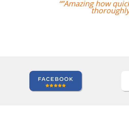
 the two weeks went by and tomorrow
enjoyed my classes and would recom
Roland Tschanz
Curso de Português em Manaus