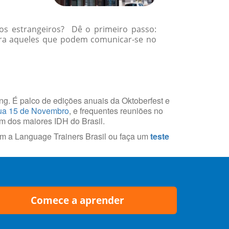
gos estrangeiros? Dê o primeiro passo:
ara aqueles que podem comunicar-se no
ring. É palco de edições anuais da Oktoberfest e
a 15 de Novembro
, e frequentes reuniões no
um dos maiores IDH do Brasil.
m a Language Trainers Brasil ou faça um
teste
Comece a aprender