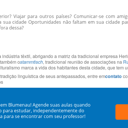
erior? Viajar para outros países? Comunicar-se com ami
na sua cidade Oportunidades não faltam em sua cidade p
 fora dessa?
 indústria têxtil, abrigando a matriz da tradicional empresa He
á também o
stammtisch
, tradicional reunião de associações na
Ru
culturalismo marca a vida dos habitantes desta cidade, que tem 
radição linguística de seus antepassados, entre em
contato
co
os
s em Blumenau! Agende suas aulas quando
o para estudar, independentemente do
sa para se encontrar com seu professor!