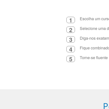
1
Escolha um curso
2
Selecione uma du
3
Diga-nos exatame
4
Fique combinado 
5
Torne-se fluente
P