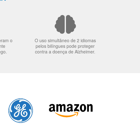
eram o
O uso simultâneo de 2 idiomas
nte
pelos bilíngues pode proteger
ego.
contra a doença de Alzheimer.