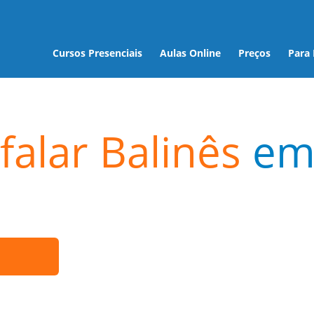
Cursos Presenciais
Aulas Online
Preços
Para
falar Balinês
e