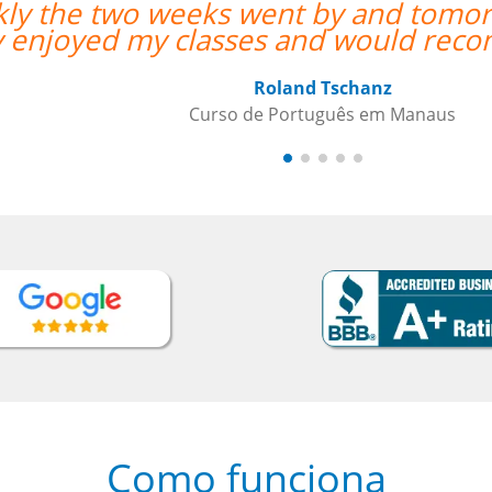
 is my last day with Milena. I
mend her anytime. ””
Como funciona