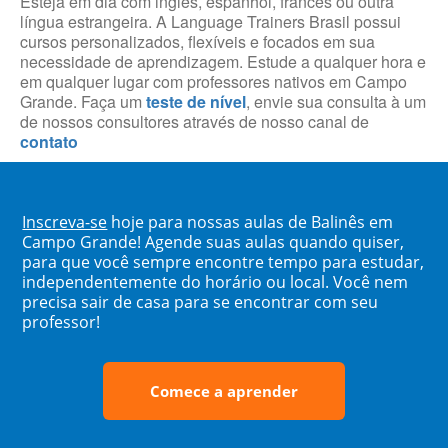
Esteja em dia com inglês, espanhol, francês ou outra
língua estrangeira. A Language Trainers Brasil possui
cursos personalizados, flexíveis e focados em sua
necessidade de aprendizagem. Estude a qualquer hora e
em qualquer lugar com professores nativos em Campo
Grande. Faça um
teste de nível
, envie sua consulta à um
de nossos consultores através de nosso canal de
contato
Inscreva-se
hoje para nossas aulas de Balinês em
Campo Grande! Agende suas aulas quando quiser,
para que você sempre encontre tempo para estudar,
independentemente do horário ou local. Você nem
precisa sair de casa para se encontrar com seu
professor!
Comece a aprender