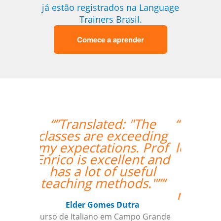
já estão registrados na Language
Trainers Brasil.
Comece a aprender
“”I had my second class
with Carol and it was
lovely. I am very happy
to have her as my
teacher and I am
looking forward to
more classes with her.
””