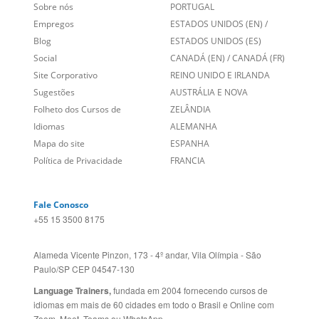
Sobre nós
PORTUGAL
Empregos
ESTADOS UNIDOS (EN)
/
Blog
ESTADOS UNIDOS (ES)
Social
CANADÁ (EN)
/
CANADÁ (FR)
Site Corporativo
REINO UNIDO E IRLANDA
Sugestões
AUSTRÁLIA E NOVA
Folheto dos Cursos de
ZELÂNDIA
Idiomas
ALEMANHA
Mapa do site
ESPANHA
Política de Privacidade
FRANCIA
Fale Conosco
+55 15 3500 8175
Alameda Vicente Pinzon, 173 - 4º andar, Vila Olímpia - São
Paulo/SP CEP 04547-130
Language Trainers,
fundada em 2004 fornecendo cursos de
idiomas em mais de 60 cidades em todo o Brasil e Online com
Zoom, Meet, Teams ou WhatsApp.