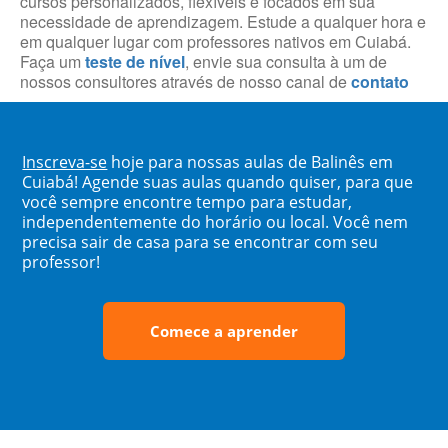
cursos personalizados, flexíveis e focados em sua
necessidade de aprendizagem. Estude a qualquer hora e
em qualquer lugar com professores nativos em Cuiabá.
Faça um
teste de nível
, envie sua consulta à um de
nossos consultores através de nosso canal de
contato
Inscreva-se
hoje para nossas aulas de Balinês em
Cuiabá! Agende suas aulas quando quiser, para que
você sempre encontre tempo para estudar,
independentemente do horário ou local. Você nem
precisa sair de casa para se encontrar com seu
professor!
Comece a aprender