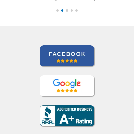
geral.””
David Smith
Curso de Alemão em Portland,
Mecatrônica (TP / EMD), Daimler