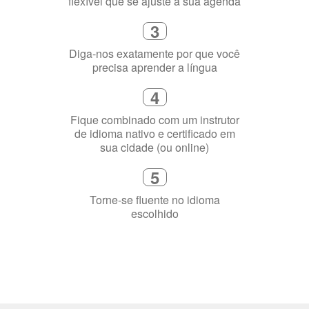
Escolha um curso presencial ou
online
2
Selecione uma duração de curso
flexível que se ajuste à sua agenda
3
Diga-nos exatamente por que você
precisa aprender a língua
4
Fique combinado com um instrutor
de idioma nativo e certificado em
sua cidade (ou online)
5
Torne-se fluente no idioma
escolhido