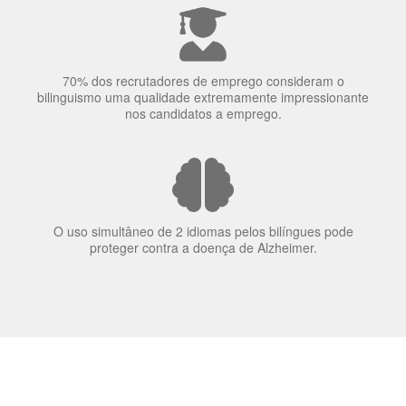
A língua que as pessoas falam molda a maneira como
elas veem o mundo
70% dos recrutadores de emprego consideram o
bilinguismo uma qualidade extremamente impressionante
nos candidatos a emprego.
O uso simultâneo de 2 idiomas pelos bilíngues pode
proteger contra a doença de Alzheimer.