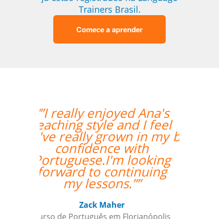
Trainers Brasil.
Comece a aprender
“”Angelica, minha
professora, fez um
bom trabalho trazendo
termos relacionados
aos negócios /
escritório, e as
ensinando de uma
forma prática e
incorporada com a
aprendizagem em