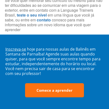
Se você quer melhorar seu currículo ou mesmo para não
ter dificuldades ao se comunicar em uma viagem para o
exterior, entre em contato com a Language Trainers
Brasil,
teste o seu nível
em uma língua que você já
sabe, ou entre em
contato
conosco para mais
informações sobre um novo idioma que você quer
aprender
Inscreva-se
hoje para nossas aulas de Balinês em
Santana de Parnaíba! Agende suas aulas quando
quiser, para que você sempre encontre tempo para
estudar, independentemente do horário ou local.
Você nem precisa sair de casa para se encontrar
com seu professor!
Comece a aprender