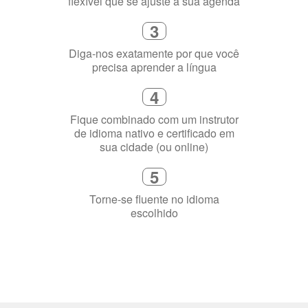
1
Escolha um curso presencial ou
online
2
Selecione uma duração de curso
flexível que se ajuste à sua agenda
3
Diga-nos exatamente por que você
precisa aprender a língua
4
Fique combinado com um instrutor
de idioma nativo e certificado em
sua cidade (ou online)