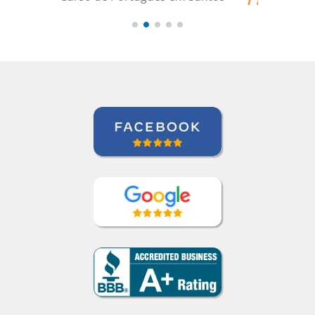
ocasiões em que a
tradução pode
beneficiar a aquisição
de vocabulário. Bem
feito!””
Liya Kondratieva
Curso de Inglês em Orlando