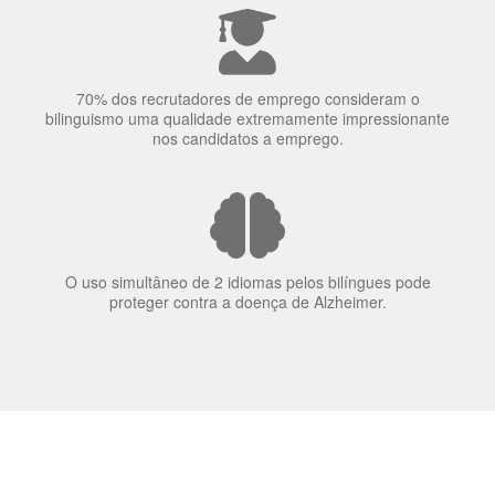
concentração de uma pessoa.
A língua que as pessoas falam molda a maneira como
elas veem o mundo
70% dos recrutadores de emprego consideram o
bilinguismo uma qualidade extremamente impressionante
nos candidatos a emprego.
O uso simultâneo de 2 idiomas pelos bilíngues pode