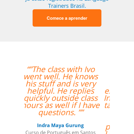
Trainers Brasil.
Comece a aprender
“”Lila está
absolutamente
satisfeita por ter um
excelente professor de
Inglês! Pontos positivos
também para a seleção
de alguém que fala
fluentemente russo
para ajudai ainda mais
Lila, para aquelas raras