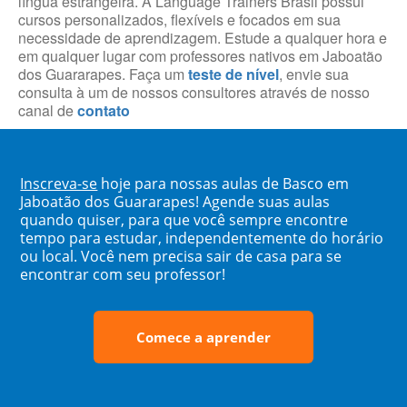
língua estrangeira. A Language Trainers Brasil possui
cursos personalizados, flexíveis e focados em sua
necessidade de aprendizagem. Estude a qualquer hora e
em qualquer lugar com professores nativos em Jaboatão
dos Guararapes. Faça um
teste de nível
, envie sua
consulta à um de nossos consultores através de nosso
canal de
contato
Inscreva-se
hoje para nossas aulas de Basco em
Jaboatão dos Guararapes! Agende suas aulas
quando quiser, para que você sempre encontre
tempo para estudar, independentemente do horário
ou local. Você nem precisa sair de casa para se
encontrar com seu professor!
Comece a aprender