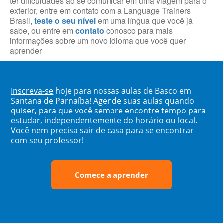
ter dificuldades ao se comunicar em uma viagem para o
exterior, entre em contato com a Language Trainers
Brasil,
teste o seu nível
em uma língua que você já
sabe, ou entre em
contato
conosco para mais
informações sobre um novo idioma que você quer
aprender
Inscreva-se
hoje para nossas aulas de Basco em
Santana de Parnaíba! Agende suas aulas quando
quiser, para que você sempre encontre tempo para
estudar, independentemente do horário ou local.
Você nem precisa sair de casa para se encontrar
com seu professor!
Comece a aprender