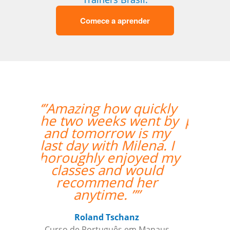
Comece a aprender
“”Nos aprovamos o
professor Djalma com
louvor. ””
Edna Ribeiro Hernandez Martin
Curso de Japonês em Juiz de Fora