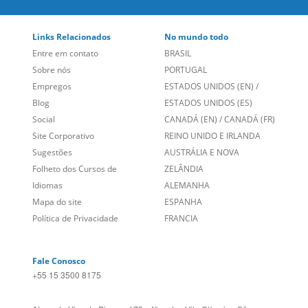
Empregos
ESTADOS UNIDOS (EN)
/
Blog
ESTADOS UNIDOS (ES)
Social
CANADÁ (EN)
/
CANADÁ (FR)
Site Corporativo
REINO UNIDO E IRLANDA
Sugestões
AUSTRÁLIA E NOVA
Folheto dos Cursos de
ZELÂNDIA
Idiomas
ALEMANHA
Mapa do site
ESPANHA
Política de Privacidade
FRANCIA
Fale Conosco
+55 15 3500 8175
Alameda Vicente Pinzon, 173 - 4º andar, Vila Olímpia - São
Paulo/SP CEP 04547-130
Language Trainers,
fundada em 2004 fornecendo cursos de
idiomas em mais de 60 cidades em todo o Brasil e Online com
Zoom, Meet, Teams ou WhatsApp.