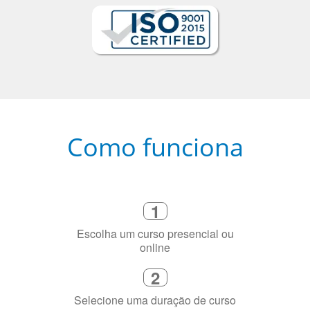
Como funciona
1
Escolha um curso presencial ou
online
2
Selecione uma duração de curso
flexível que se ajuste à sua agenda
3
Diga-nos exatamente por que você
precisa aprender a língua