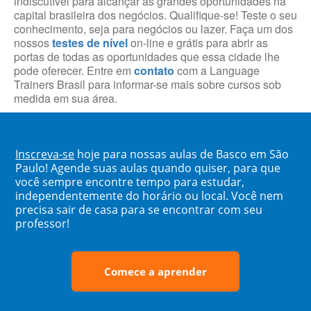
indiscutível para alcançar as grandes oportunidades na
capital brasileira dos negócios. Qualifique-se! Teste o seu
conhecimento, seja para negócios ou lazer. Faça um dos
nossos
testes de nível
on-line e grátis para abrir as
portas de todas as oportunidades que essa cidade lhe
pode oferecer. Entre em
contato
com a Language
Trainers Brasil para informar-se mais sobre cursos sob
medida em sua área.
Inscreva-se
hoje para nossas aulas de Basco em São
Paulo! Agende suas aulas quando quiser, para que
você sempre encontre tempo para estudar,
independentemente do horário ou local. Você nem
precisa sair de casa para se encontrar com seu
professor!
Comece a aprender