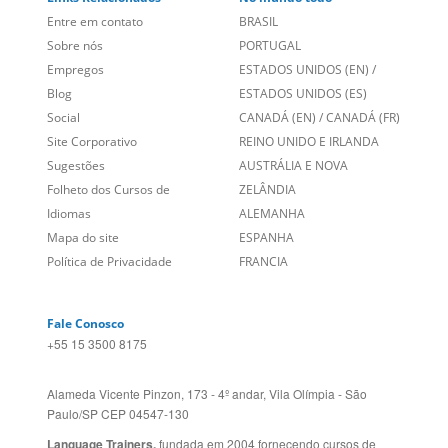
Entre em contato
BRASIL
Sobre nós
PORTUGAL
Empregos
ESTADOS UNIDOS (EN)
/
Blog
ESTADOS UNIDOS (ES)
Social
CANADÁ (EN)
/
CANADÁ (FR)
Site Corporativo
REINO UNIDO E IRLANDA
Sugestões
AUSTRÁLIA E NOVA
Folheto dos Cursos de
ZELÂNDIA
Idiomas
ALEMANHA
Mapa do site
ESPANHA
Política de Privacidade
FRANCIA
Fale Conosco
+55 15 3500 8175
Alameda Vicente Pinzon, 173 - 4º andar, Vila Olímpia - São
Paulo/SP CEP 04547-130
Language Trainers,
fundada em 2004 fornecendo cursos de