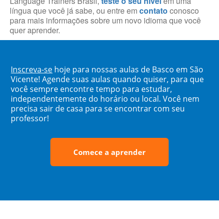
Language Trainers Brasil,
teste o seu nível
em uma
língua que você já sabe, ou entre em
contato
conosco
para mais informações sobre um novo idioma que você
quer aprender.
Inscreva-se
hoje para nossas aulas de Basco em São
Vicente! Agende suas aulas quando quiser, para que
você sempre encontre tempo para estudar,
independentemente do horário ou local. Você nem
precisa sair de casa para se encontrar com seu
professor!
Comece a aprender