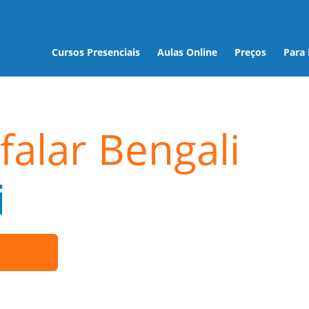
Cursos Presenciais
Aulas Online
Preços
Para
falar Bengali
i