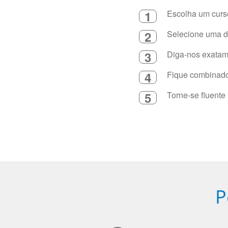
1
Escolha um curso
2
Selecione uma du
3
Diga-nos exatame
4
Fique combinado 
5
Torne-se fluente
P