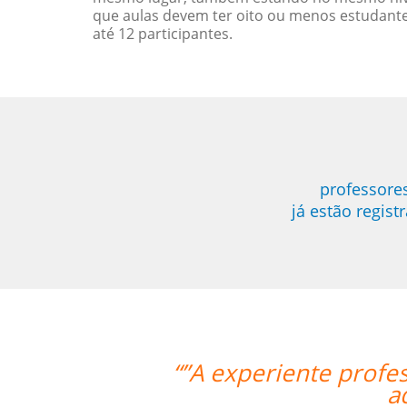
que aulas devem ter oito ou menos estudant
até 12 participantes.
professore
já estão regis
ora Mei foi bastante didática e con
uirir os primeiros passos de Chinês