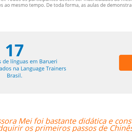
es ao mesmo tempo. De toda forma, as aulas de demonstr
17
s de línguas em Barueri
trados na Language Trainers
Brasil.
seguiu mesmo via Skype me fazer
 Mandarim.””