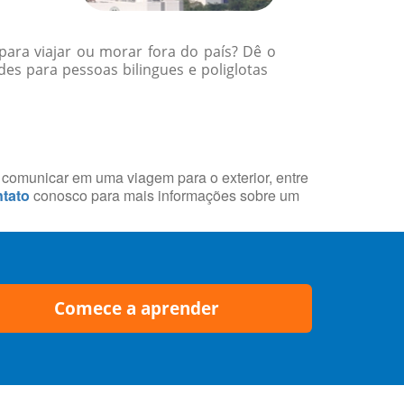
para viajar ou morar fora do país? Dê o
des para pessoas bilingues e poliglotas
e comunicar em uma viagem para o exterior, entre
tato
conosco para mais informações sobre um
Comece a aprender