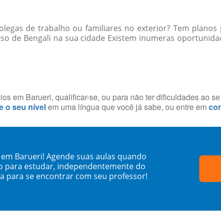
egas de trabalho ou familiares no exterior? Tem planos 
so de Bengali na sua cidade Existem inumeras oportunida
s em Barueri, qualificar-se, ou para não ter dificuldades ao s
e o seu nível
em uma língua que você já sabe, ou entre em
con
i em Barueri! Agende suas aulas quando
o para estudar, independentemente do
sa para se encontrar com seu professor!