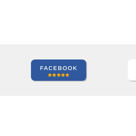
Antonio Pina
Curso de Chinês Mandarim em Barueri, Gestora de Inteligên