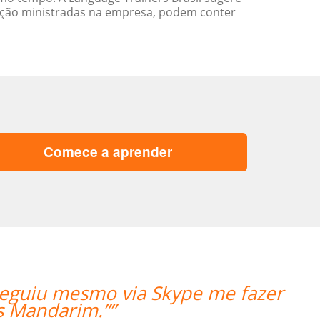
ação ministradas na empresa, podem conter
Comece a aprender
“”My teacher is very g