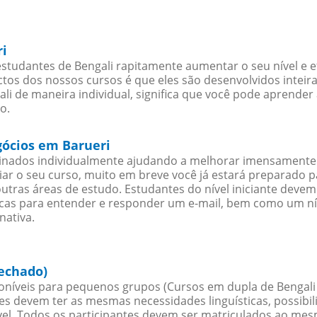
ri
studantes de Bengali rapitamente aumentar o seu nível e e
os dos nossos cursos é que eles são desenvolvidos inteir
i de maneira individual, significa que você pode aprender 
o.
gócios em Barueri
sinados individualmente ajudando a melhorar imensamente
iciar o seu curso, muito em breve você já estará preparado
outras áreas de estudo. Estudantes do nível iniciante dev
ticas para entender e responder um e-mail, bem como um ní
nativa.
fechado)
níveis para pequenos grupos (Cursos em dupla de Bengali
es devem ter as mesmas necessidades linguísticas, possib
. Todos os participantes devem ser matriculados ao mesm