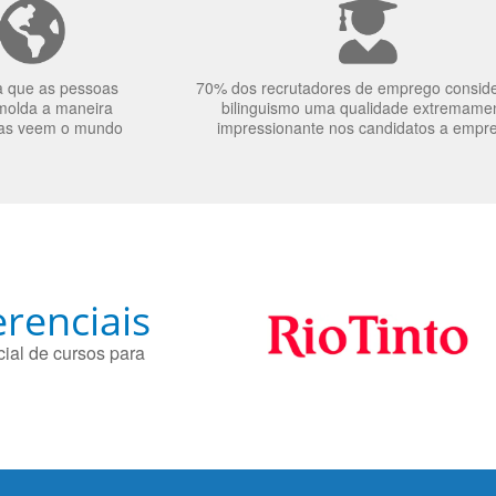
a que as pessoas
70% dos recrutadores de emprego consid
molda a maneira
bilinguismo uma qualidade extremame
as veem o mundo
impressionante nos candidatos a empr
renciais
ial de cursos para