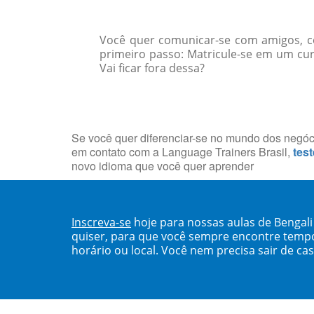
Você quer comunicar-se com amigos, col
primeiro passo: Matricule-se em um cur
Vai ficar fora dessa?
Se você quer diferenciar-se no mundo dos negócio
em contato com a Language Trainers Brasil,
test
novo idioma que você quer aprender
Inscreva-se
hoje para nossas aulas de Bengal
quiser, para que você sempre encontre temp
horário ou local. Você nem precisa sair de ca