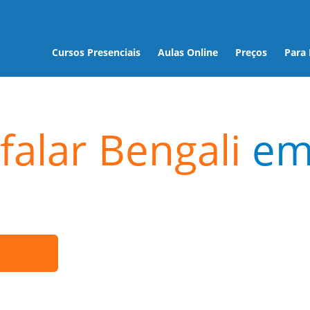
Cursos Presenciais
Aulas Online
Preços
Para
falar Bengali
e