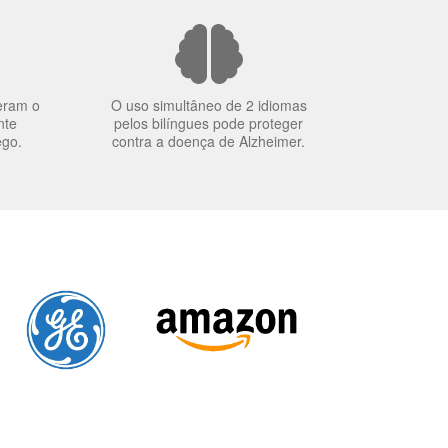
eram o
O uso simultâneo de 2 idiomas
nte
pelos bilíngues pode proteger
ego.
contra a doença de Alzheimer.