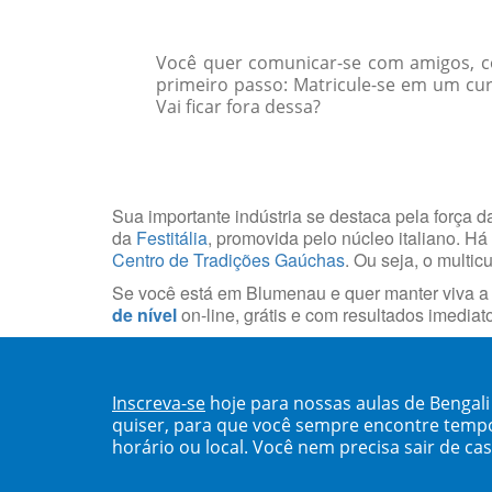
Você quer comunicar-se com amigos, col
primeiro passo: Matricule-se em um cur
Vai ficar fora dessa?
Sua importante indústria se destaca pela força da
da
Festitália
, promovida pelo núcleo italiano. H
Centro de Tradições Gaúchas
. Ou seja, o multi
Se você está em Blumenau e quer manter viva a t
de nível
on-line, grátis e com resultados imediat
Inscreva-se
hoje para nossas aulas de Bengal
quiser, para que você sempre encontre temp
horário ou local. Você nem precisa sair de ca