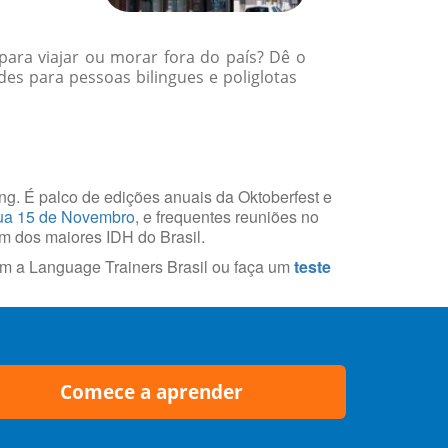
para viajar ou morar fora do país? Dê o
des para pessoas bilingues e poliglotas
ring. É palco de edições anuais da Oktoberfest e
a 15 de Novembro
, e frequentes reuniões no
um dos maiores IDH do Brasil.
m a Language Trainers Brasil ou faça um
teste
Comece a aprender