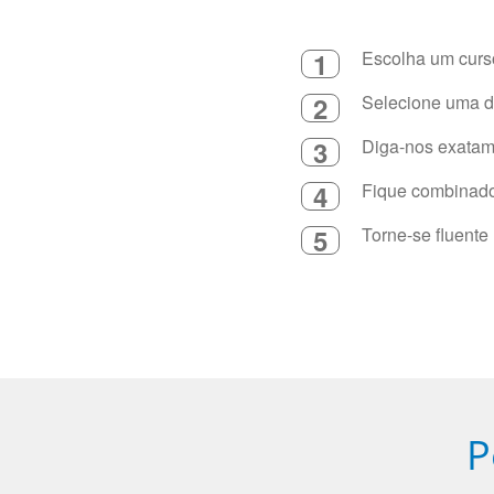
1
Escolha um curso
2
Selecione uma du
3
Diga-nos exatame
4
Fique combinado 
5
Torne-se fluente
P