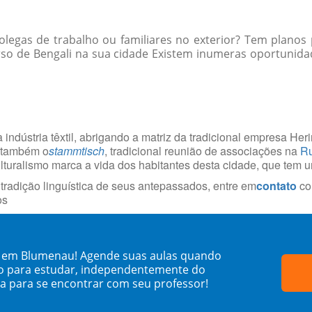
egas de trabalho ou familiares no exterior? Tem planos 
so de Bengali na sua cidade Existem inumeras oportunida
 indústria têxtil, abrigando a matriz da tradicional empresa He
á também o
stammtisch
, tradicional reunião de associações na
Ru
culturalismo marca a vida dos habitantes desta cidade, que tem 
radição linguística de seus antepassados, entre em
contato
co
os
i em Blumenau! Agende suas aulas quando
o para estudar, independentemente do
sa para se encontrar com seu professor!