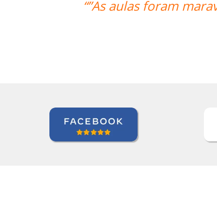
as. O professor foi ótimo e atencios
Sameer Gafoor
Curso de Alemão em Chicago