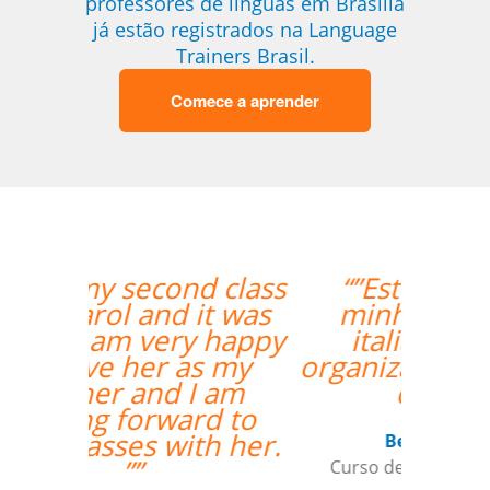
professores de línguas em Brasília
já estão registrados na Language
Trainers Brasil.
Comece a aprender
“”Estou amando
minhas aulas de
italiano, muito
organizado o trabalho
de vcs””
Beatris Castro
Curso de Italiano em Santos