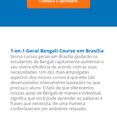
Comece a aprender
1-on-1 Geral Bengali Course em Brasília
Nosso cursos gerais em Brasília ajudarão os
estudantes de Bengali rapitamente aumentar o
seu nível e eficiência de acordo com as suas
necessidades. Um dos mais empolgates
aspectos dos nossos cursos é que eles são
desenvolvidos inteiramente baseados no que
precisa o aluno. O fato de que oferecemos
nossas aulas de Bengali de maneira individual,
significa que você pode aprender as palavras e
frases que necessita, de uma maneira
confortavel em um ambiente relaxado.