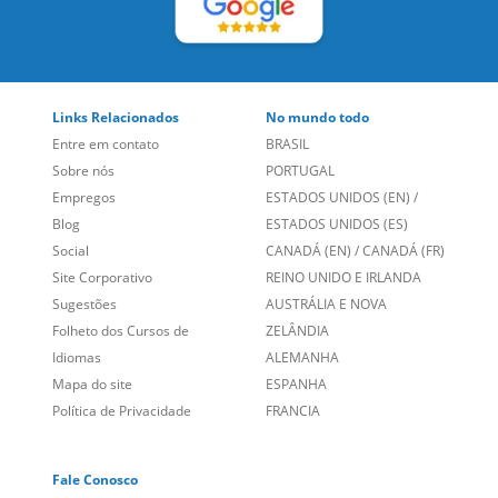
Links Relacionados
No mundo todo
Entre em contato
BRASIL
Sobre nós
PORTUGAL
Empregos
ESTADOS UNIDOS (EN)
/
Blog
ESTADOS UNIDOS (ES)
Social
CANADÁ (EN)
/
CANADÁ (FR)
Site Corporativo
REINO UNIDO E IRLANDA
Sugestões
AUSTRÁLIA E NOVA
Folheto dos Cursos de
ZELÂNDIA
Idiomas
ALEMANHA
Mapa do site
ESPANHA
Política de Privacidade
FRANCIA
Fale Conosco
+55 15 3500 8175
Alameda Vicente Pinzon, 173 - 4º andar, Vila Olímpia - São