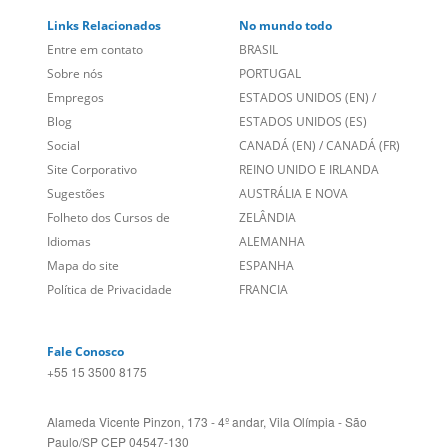
Sobre nós
PORTUGAL
Empregos
ESTADOS UNIDOS (EN)
/
Blog
ESTADOS UNIDOS (ES)
Social
CANADÁ (EN)
/
CANADÁ (FR)
Site Corporativo
REINO UNIDO E IRLANDA
Sugestões
AUSTRÁLIA E NOVA
Folheto dos Cursos de
ZELÂNDIA
Idiomas
ALEMANHA
Mapa do site
ESPANHA
Política de Privacidade
FRANCIA
Fale Conosco
+55 15 3500 8175
Alameda Vicente Pinzon, 173 - 4º andar, Vila Olímpia - São
Paulo/SP CEP 04547-130
Language Trainers,
fundada em 2004 fornecendo cursos de
idiomas em mais de 60 cidades em todo o Brasil e Online com
Zoom, Meet, Teams ou WhatsApp.