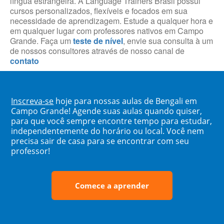
língua estrangeira. A Language Trainers Brasil possui
cursos personalizados, flexíveis e focados em sua
necessidade de aprendizagem. Estude a qualquer hora e
em qualquer lugar com professores nativos em Campo
Grande. Faça um
teste de nível
, envie sua consulta à um
de nossos consultores através de nosso canal de
contato
Inscreva-se
hoje para nossas aulas de Bengali em
Campo Grande! Agende suas aulas quando quiser,
para que você sempre encontre tempo para estudar,
independentemente do horário ou local. Você nem
precisa sair de casa para se encontrar com seu
professor!
Comece a aprender