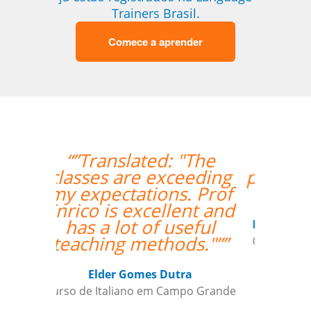
Trainers Brasil.
Comece a aprender
“”Nos aprovamos o
professor Djalma com
louvor. ””
Edna Ribeiro Hernandez Martin
Curso de Japonês em Juiz de Fora