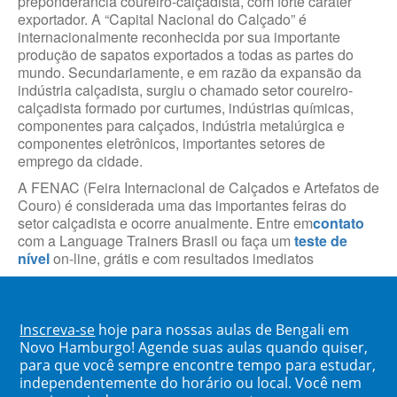
preponderância coureiro-calçadista, com forte caráter
exportador. A “Capital Nacional do Calçado” é
internacionalmente reconhecida por sua importante
produção de sapatos exportados a todas as partes do
mundo. Secundariamente, e em razão da expansão da
indústria calçadista, surgiu o chamado setor coureiro-
calçadista formado por curtumes, indústrias químicas,
componentes para calçados, indústria metalúrgica e
componentes eletrônicos, importantes setores de
emprego da cidade.
A FENAC (Feira Internacional de Calçados e Artefatos de
Couro) é considerada uma das importantes feiras do
setor calçadista e ocorre anualmente. Entre em
contato
com a Language Trainers Brasil ou faça um
teste de
nível
on-line, grátis e com resultados imediatos
Inscreva-se
hoje para nossas aulas de Bengali em
Novo Hamburgo! Agende suas aulas quando quiser,
para que você sempre encontre tempo para estudar,
independentemente do horário ou local. Você nem