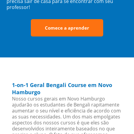
precisa sair de casa para se encontrar com seu
professor!
Comece a aprender
1-on-1 Geral Bengali Course em Novo
Hamburgo
Nosso cursos gerais em Novo Hamburgo
ajudarão os estudantes de Bengali rapitamente
aumentar o seu nível e eficiência de acordo com
as suas necessidades. Um dos mais empolgates
aspectos dos nossos cursos é que eles são
desenvolvidos inteiramente baseados no que