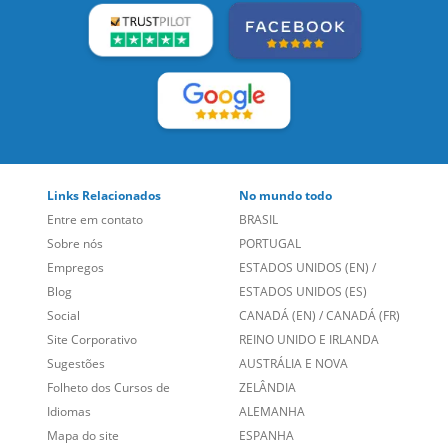
Links Relacionados
No mundo todo
Entre em contato
BRASIL
Sobre nós
PORTUGAL
Empregos
ESTADOS UNIDOS (EN)
/
Blog
ESTADOS UNIDOS (ES)
Social
CANADÁ (EN)
/
CANADÁ (FR)
Site Corporativo
REINO UNIDO E IRLANDA
Sugestões
AUSTRÁLIA E NOVA
Folheto dos Cursos de
ZELÂNDIA
Idiomas
ALEMANHA
Mapa do site
ESPANHA
Política de Privacidade
FRANCIA