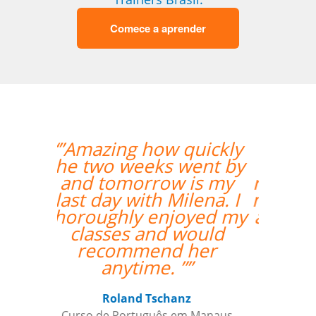
Comece a aprender
“”Eu tenho somente
postos positivo para
ressaltar a respeito do
meu professor Peter e
a Language Trainers.””
Kjersti Cubberley
Curso de Checo em San Francisco