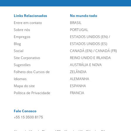
Entre em contato
BRASIL
Sobre nós
PORTUGAL
Empregos
ESTADOS UNIDOS (EN)
/
Blog
ESTADOS UNIDOS (ES)
Social
CANADÁ (EN)
/
CANADÁ (FR)
Site Corporativo
REINO UNIDO E IRLANDA
Sugestões
AUSTRÁLIA E NOVA
Folheto dos Cursos de
ZELÂNDIA
Idiomas
ALEMANHA
Mapa do site
ESPANHA
Política de Privacidade
FRANCIA
Fale Conosco
+55 15 3500 8175
Alameda Vicente Pinzon, 173 - 4º andar, Vila Olímpia - São
Paulo/SP CEP 04547-130
Language Trainers,
fundada em 2004 fornecendo cursos de
idiomas em mais de 60 cidades em todo o Brasil e Online com