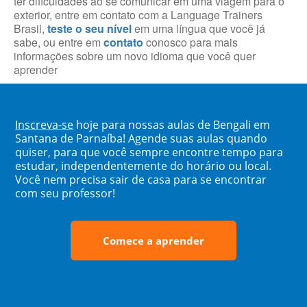
ter dificuldades ao se comunicar em uma viagem para o
exterior, entre em contato com a Language Trainers
Brasil,
teste o seu nível
em uma língua que você já
sabe, ou entre em
contato
conosco para mais
informações sobre um novo idioma que você quer
aprender
Inscreva-se
hoje para nossas aulas de Bengali em
Santana de Parnaíba! Agende suas aulas quando
quiser, para que você sempre encontre tempo para
estudar, independentemente do horário ou local.
Você nem precisa sair de casa para se encontrar
com seu professor!
Comece a aprender