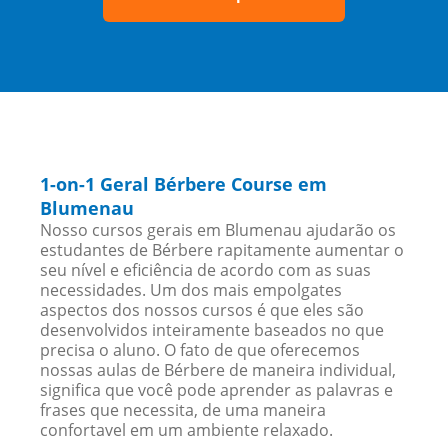
1-on-1 Geral Bérbere Course em
Blumenau
Nosso cursos gerais em Blumenau ajudarão os
estudantes de Bérbere rapitamente aumentar o
seu nível e eficiência de acordo com as suas
necessidades. Um dos mais empolgates
aspectos dos nossos cursos é que eles são
desenvolvidos inteiramente baseados no que
precisa o aluno. O fato de que oferecemos
nossas aulas de Bérbere de maneira individual,
significa que você pode aprender as palavras e
frases que necessita, de uma maneira
confortavel em um ambiente relaxado.