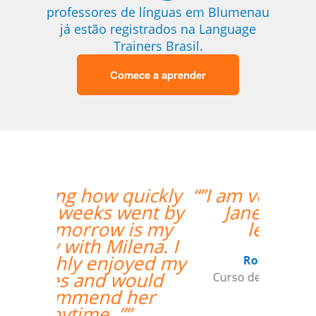
professores de línguas em Blumenau
já estão registrados na Language
Trainers Brasil.
Comece a aprender
“”I am very happy with
Jane, I love our
lessons.””
Roland Tschanz
Curso de em Belo Horizonte