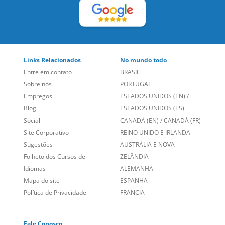
Entre em contato
BRASIL
Sobre nós
PORTUGAL
Empregos
ESTADOS UNIDOS (EN)
/
Blog
ESTADOS UNIDOS (ES)
Social
CANADÁ (EN)
/
CANADÁ (FR)
Site Corporativo
REINO UNIDO E IRLANDA
Sugestões
AUSTRÁLIA E NOVA
Folheto dos Cursos de
ZELÂNDIA
Idiomas
ALEMANHA
Mapa do site
ESPANHA
Política de Privacidade
FRANCIA
Fale Conosco
+55 15 3500 8175
Alameda Vicente Pinzon, 173 - 4º andar, Vila Olímpia - São
Paulo/SP CEP 04547-130
Language Trainers,
fundada em 2004 fornecendo cursos de