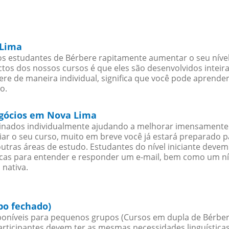
 Lima
s estudantes de Bérbere rapitamente aumentar o seu nível 
os dos nossos cursos é que eles são desenvolvidos inteir
re de maneira individual, significa que você pode aprender
o.
egócios em Nova Lima
sinados individualmente ajudando a melhorar imensamente
iciar o seu curso, muito em breve você já estará preparado
outras áreas de estudo. Estudantes do nível iniciante dev
ticas para entender e responder um e-mail, bem como um ní
 nativa.
po fechado)
oníveis para pequenos grupos (Cursos em dupla de Bérber
rticipantes devem ter as mesmas necessidades linguística