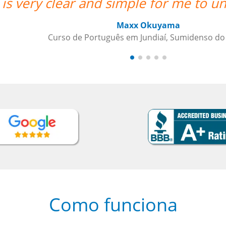
and.””
Como funciona