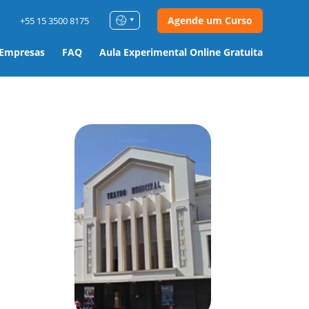
Agende um Curso
+55 15 3500 8175
 Empresas
FAQ
Aula Experimental Online Gratuita