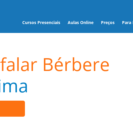
Cursos Presenciais
Aulas Online
Preços
Para
falar Bérbere
ima