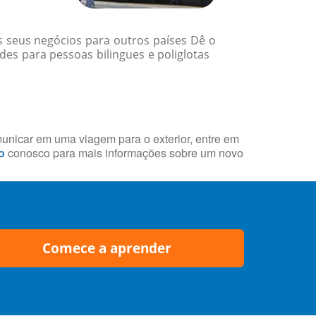
 seus negócios para outros países Dê o
des para pessoas bilingues e poliglotas
municar em uma viagem para o exterior, entre em
o
conosco para mais informações sobre um novo
Comece a aprender