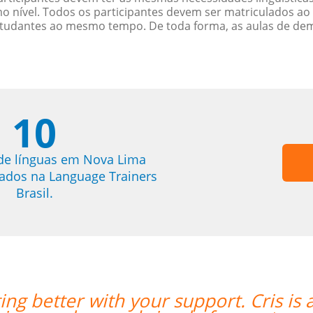
nível. Todos os participantes devem ser matriculados ao
studantes ao mesmo tempo. De toda forma, as aulas de d
10
de línguas em Nova Lima
trados na Language Trainers
Brasil.
t teacher for me; his teaching