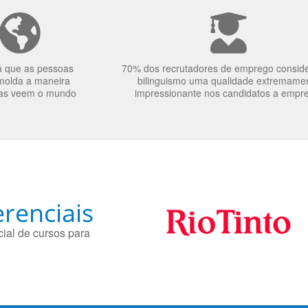
a que as pessoas
70% dos recrutadores de emprego consid
molda a maneira
bilinguismo uma qualidade extremame
as veem o mundo
impressionante nos candidatos a empr
renciais
ial de cursos para