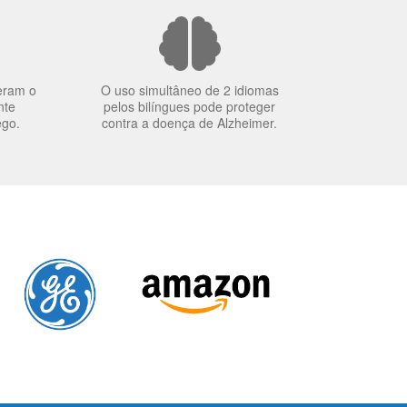
eram o
O uso simultâneo de 2 idiomas
nte
pelos bilíngues pode proteger
ego.
contra a doença de Alzheimer.