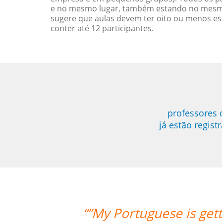
e no mesmo lugar, também estando no mesmo 
sugere que aulas devem ter oito ou menos e
conter até 12 participantes.
professores 
já estão regis
tter with your support. Cris is a grea