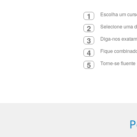
1
Escolha um curso
2
Selecione uma du
3
Diga-nos exatame
4
Fique combinado 
5
Torne-se fluente
P