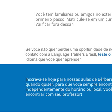
Você tem familiares ou amigos no exte
primeiro passo: Matricule-se em um cur
Vai ficar fora dessa?
Se você não quer perder uma oportunidade de neg
contato com a Language Trainers Brasil,
teste o
idioma que você quer aprender.
Inscreva-se
hoje para nossas aulas de Bérber
quando quiser, para que você sempre encont
independentemente do horário ou local. Você
encontrar com seu professor!