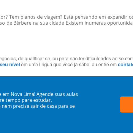
rior? Tem planos de viagem? Está pensando em expandir os
so de Bérbere na sua cidade Existem inumeras oportunida
ócios, de qualificar-se, ou para não ter dificuldades ao se co
 seu nível
em uma língua que você já sabe, ou entre em
contat
e em Nova Lima! Agende suas aulas
re tempo para estudar,
 nem precisa sair de casa para se