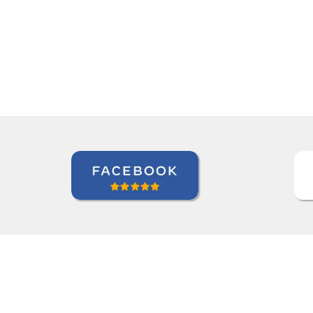
ry clear and simple for me to underst
Maxx Okuyama
Curso de Português em Jundiaí, Sumidenso do Brasil