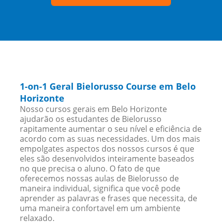
1-on-1 Geral Bielorusso Course em Belo
Horizonte
Nosso cursos gerais em Belo Horizonte
ajudarão os estudantes de Bielorusso
rapitamente aumentar o seu nível e eficiência de
acordo com as suas necessidades. Um dos mais
empolgates aspectos dos nossos cursos é que
eles são desenvolvidos inteiramente baseados
no que precisa o aluno. O fato de que
oferecemos nossas aulas de Bielorusso de
maneira individual, significa que você pode
aprender as palavras e frases que necessita, de
uma maneira confortavel em um ambiente
relaxado.