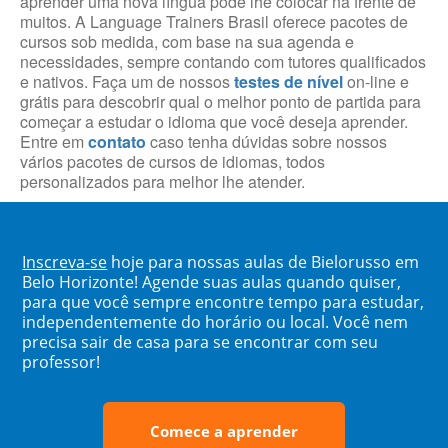
aprender uma nova língua pode lhe colocar na frente de
muitos. A Language Trainers Brasil oferece pacotes de
cursos sob medida, com base na sua agenda e
necessidades, sempre contando com tutores qualificados
e nativos. Faça um de nossos
testes de nível
on-line e
grátis para descobrir qual o melhor ponto de partida para
começar a estudar o idioma que você deseja aprender.
Entre em
contato
caso tenha dúvidas sobre nossos
vários pacotes de cursos de idiomas, todos
personalizados para melhor lhe atender.
Inscreva-se
hoje para nossas aulas de Bielorusso em
Belo Horizonte! Agende suas aulas quando quiser,
para que você sempre encontre tempo para estudar,
independentemente do horário ou local. Você nem
precisa sair de casa para se encontrar com seu
professor!
Comece a aprender