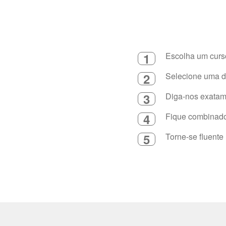
1
Escolha um curso
2
Selecione uma du
3
Diga-nos exatame
4
Fique combinado 
5
Torne-se fluente