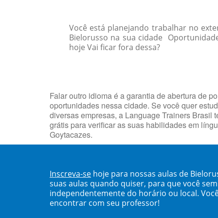
Você está planejando trabalhar no exte
Bielorusso na sua cidade Oportunidad
hoje Vai ficar fora dessa?
Falar outro idioma é a garantia de abertura de 
oportunidades nessa cidade. Se você quer estuda
diversas empresas, a Language Trainers Brasil te
grátis para verificar as suas habilidades em lín
Goytacazes.
Inscreva-se
hoje para nossas aulas de Bielo
suas aulas quando quiser, para que você se
independentemente do horário ou local. Você
encontrar com seu professor!