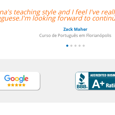
rown in my confidence with
 lessons.””