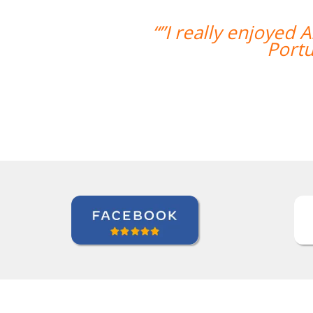
eaching style and I feel I've really g
I'm looking forward to continuing my
Zack Maher
Curso de Português em Florianópolis