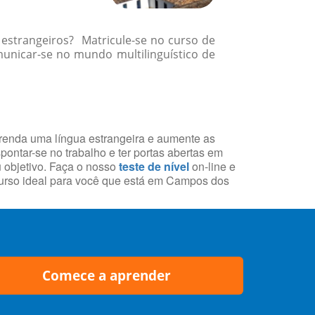
 estrangeiros? Matricule-se no curso de
nicar-se no mundo multilinguístico de
aprenda uma língua estrangeira e aumente as
ontar-se no trabalho e ter portas abertas em
u objetivo. Faça o nosso
teste de nível
on-line e
urso ideal para você que está em Campos dos
Comece a aprender