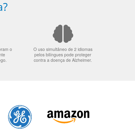
a?
eram o
O uso simultâneo de 2 idiomas
nte
pelos bilíngues pode proteger
ego.
contra a doença de Alzheimer.