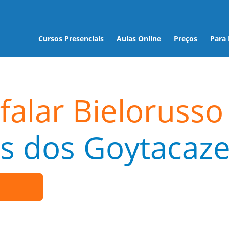
Cursos Presenciais
Aulas Online
Preços
Para
falar Bielorusso
 dos Goytacaze