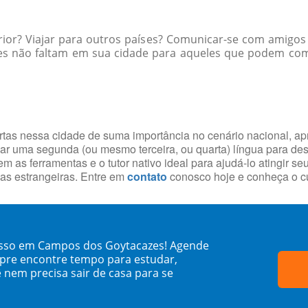
rior? Viajar para outros países? Comunicar-se com amigos
es não faltam em sua cidade para aqueles que podem comu
portas nessa cidade de suma importância no cenário nacional, 
r uma segunda (ou mesmo terceira, ou quarta) língua para desp
m as ferramentas e o tutor nativo ideal para ajudá-lo atingir se
guas estrangeiras. Entre em
contato
conosco hoje e conheça o c
russo em Campos dos Goytacazes! Agende
mpre encontre tempo para estudar,
 nem precisa sair de casa para se