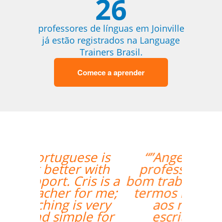
26
professores de línguas em Joinville
já estão registrados na Language
Trainers Brasil.
Comece a aprender
“”Angelica, minha
professora, fez um
bom trabalho trazendo
termos relacionados
aos negócios /
escritório, e as