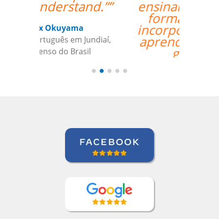
ensinando de uma
forma prática e
incorporada com a
aprendizagem em
geral.””
David Smith
Curso de Alemão em Portland,
Mecatrônica (TP / EMD), Daimler