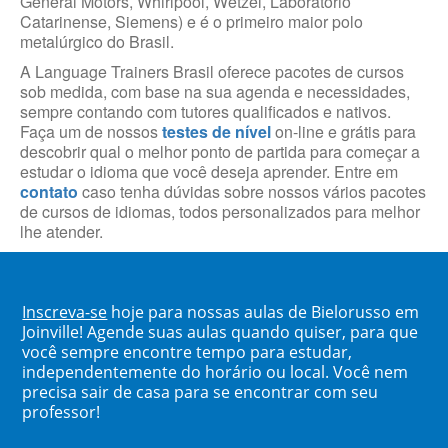
General Motors, Whirlpool, Wetzel, Laboratório
Catarinense, Siemens) e é o primeiro maior polo
metalúrgico do Brasil.
A Language Trainers Brasil oferece pacotes de cursos
sob medida, com base na sua agenda e necessidades,
sempre contando com tutores qualificados e nativos.
Faça um de nossos
testes de nível
on-line e grátis para
descobrir qual o melhor ponto de partida para começar a
estudar o idioma que você deseja aprender. Entre em
contato
caso tenha dúvidas sobre nossos vários pacotes
de cursos de idiomas, todos personalizados para melhor
lhe atender.
Inscreva-se
hoje para nossas aulas de Bielorusso em
Joinville! Agende suas aulas quando quiser, para que
você sempre encontre tempo para estudar,
independentemente do horário ou local. Você nem
precisa sair de casa para se encontrar com seu
professor!