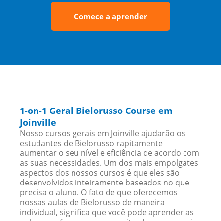
Comece a aprender
1-on-1 Geral Bielorusso Course em
Joinville
Nosso cursos gerais em Joinville ajudarão os
estudantes de Bielorusso rapitamente
aumentar o seu nível e eficiência de acordo com
as suas necessidades. Um dos mais empolgates
aspectos dos nossos cursos é que eles são
desenvolvidos inteiramente baseados no que
precisa o aluno. O fato de que oferecemos
nossas aulas de Bielorusso de maneira
individual, significa que você pode aprender as