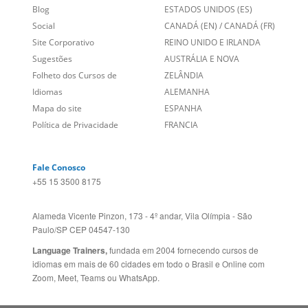
Sobre nós
PORTUGAL
Empregos
ESTADOS UNIDOS (EN)
/
Blog
ESTADOS UNIDOS (ES)
Social
CANADÁ (EN)
/
CANADÁ (FR)
Site Corporativo
REINO UNIDO E IRLANDA
Sugestões
AUSTRÁLIA E NOVA
Folheto dos Cursos de
ZELÂNDIA
Idiomas
ALEMANHA
Mapa do site
ESPANHA
Política de Privacidade
FRANCIA
Fale Conosco
+55 15 3500 8175
Alameda Vicente Pinzon, 173 - 4º andar, Vila Olímpia - São
Paulo/SP CEP 04547-130
Language Trainers,
fundada em 2004 fornecendo cursos de
idiomas em mais de 60 cidades em todo o Brasil e Online com