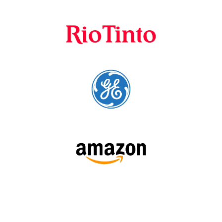
A Language Trainers é fornecedora preferencial de
cursos para