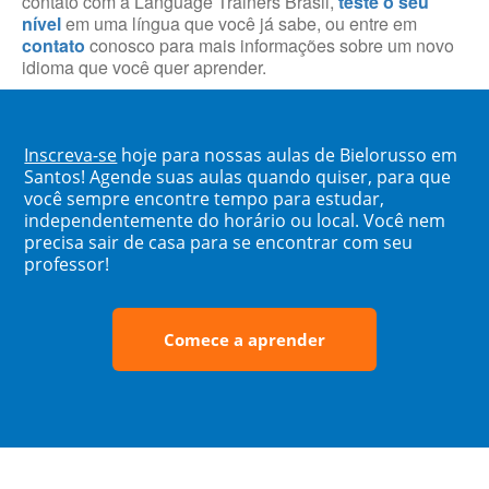
contato com a Language Trainers Brasil,
teste o seu
nível
em uma língua que você já sabe, ou entre em
contato
conosco para mais informações sobre um novo
idioma que você quer aprender.
Inscreva-se
hoje para nossas aulas de Bielorusso em
Santos! Agende suas aulas quando quiser, para que
você sempre encontre tempo para estudar,
independentemente do horário ou local. Você nem
precisa sair de casa para se encontrar com seu
professor!
Comece a aprender