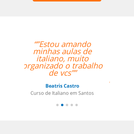
“”The class with Ivo
went well. He knows
his stuff and is very
helpful. He replies
quickly outside class
hours as well if I have
questions. ””
Indra Maya Gurung
Curso de Português em Santos