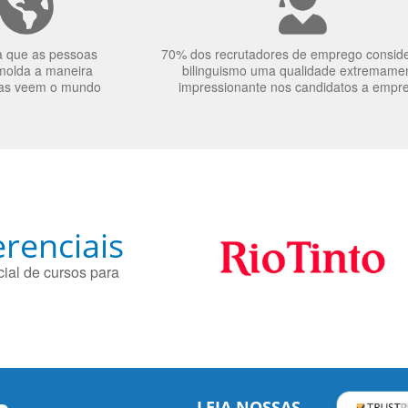
a que as pessoas
70% dos recrutadores de emprego consid
molda a maneira
bilinguismo uma qualidade extremame
as veem o mundo
impressionante nos candidatos a empr
renciais
ial de cursos para
LEIA NOSSAS