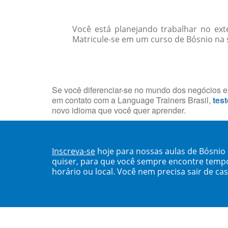
Você está planejando trabalhar no ext
Matricule-se em um curso de Bósnio na s
Se você diferenciar-se no mundo dos negócios em
em contato com a Language Trainers Brasil,
test
novo idioma que você quer aprender.
Inscreva-se
hoje para nossas aulas de Bósnio
quiser, para que você sempre encontre temp
horário ou local. Você nem precisa sair de ca