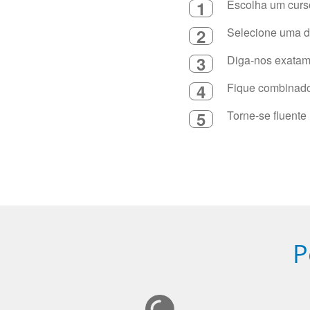
1
Escolha um curso
2
Selecione uma du
3
Diga-nos exatame
4
Fique combinado 
5
Torne-se fluente
P