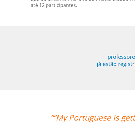
até 12 participantes.
professore
já estão regis
g better with your support. Cris is a 
s very clear and simple for me to und