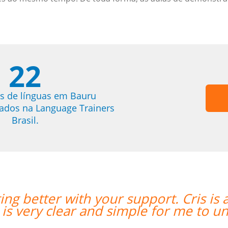
22
s de línguas em Bauru
trados na Language Trainers
Brasil.
great teacher for me; his teaching
“”T
erstand.””