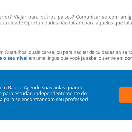
erior? Viajar para outros países? Comunicar-se com ami
ua cidade Oportunidades não faltam para aqueles que falam
 Guarulhos, qualificar-se, ou para não ter dificuldades ao se 
e o seu nível
em uma língua que você já sabe, ou entre em
con
 em Bauru! Agende suas aulas quando
o para estudar, independentemente do
sa para se encontrar com seu professor!