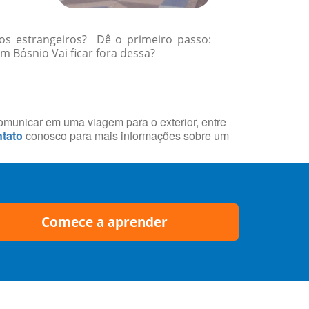
gos estrangeiros? Dê o primeiro passo:
 Bósnio Vai ficar fora dessa?
comunicar em uma viagem para o exterior, entre
tato
conosco para mais informações sobre um
Comece a aprender