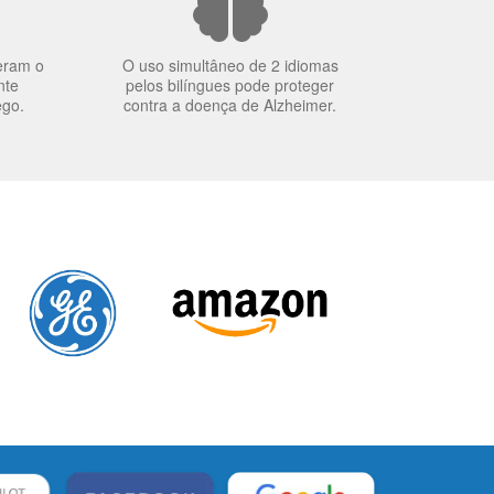
eram o
O uso simultâneo de 2 idiomas
nte
pelos bilíngues pode proteger
ego.
contra a doença de Alzheimer.