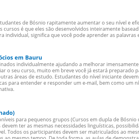
tudantes de Bósnio rapitamente aumentar o seu nível e efi
cursos é que eles são desenvolvidos inteiramente baseado
 individual, significa que você pode aprender as palavras 
gócios em Bauru
sinados individualmente ajudando a melhorar imensamente
iciar o seu curso, muito em breve você já estará preparado
outras áreas de estudo. Estudantes do nível iniciante dev
ticas para entender e responder um e-mail, bem como um ní
ativa.
hado)
níveis para pequenos grupos (Cursos em dupla de Bósnio 
 devem ter as mesmas necessidades linguísticas, possibil
. Todos os participantes devem ser matriculados ao mesm
es ao mesmo tempo. De toda forma, as aulas de demonstr