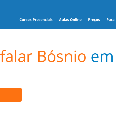
Cursos Presenciais
Aulas Online
Preços
Para
falar Bósnio
em