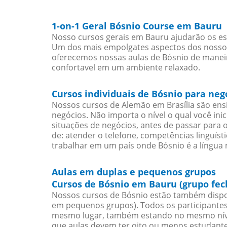
1-on-1 Geral Bósnio Course em Bauru
Nosso cursos gerais em Bauru ajudarão os es
Um dos mais empolgates aspectos dos nossos 
oferecemos nossas aulas de Bósnio de maneira
confortavel em um ambiente relaxado.
Cursos individuais de Bósnio para ne
Nossos cursos de Alemão em Brasília são en
negócios. Não importa o nível o qual você in
situações de negócios, antes de passar para 
de: atender o telefone, competências linguís
trabalhar em um país onde Bósnio é a língua n
Aulas em duplas e pequenos grupos
Cursos de Bósnio em Bauru (grupo fec
Nossos cursos de Bósnio estão também dispo
em pequenos grupos). Todos os participantes
mesmo lugar, também estando no mesmo nível
que aulas devem ter oito ou menos estudant