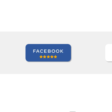
Maxx Okuyama
Curso de Português em Jundiaí, Sumidenso do Br