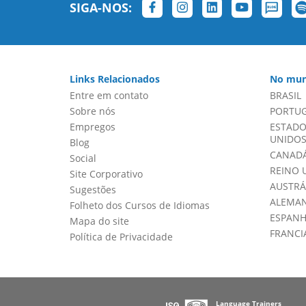
SIGA-NOS:
Links Relacionados
No mun
Entre em contato
BRASIL
Sobre nós
PORTU
Empregos
ESTADO
UNIDOS 
Blog
CANADÁ
Social
REINO 
Site Corporativo
AUSTRÁ
Sugestões
ALEMA
Folheto dos Cursos de Idiomas
ESPAN
Mapa do site
FRANCI
Política de Privacidade