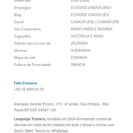
Sobre nós
PORTUGAL
Empregos
ESTADOS UNIDOS (EN)
/
Blog
ESTADOS UNIDOS (ES)
Social
CANADÁ (EN)
/
CANADÁ (FR)
Site Corporativo
REINO UNIDO E IRLANDA
Sugestões
AUSTRÁLIA E NOVA
Folheto dos Cursos de
ZELÂNDIA
Idiomas
ALEMANHA
Mapa do site
ESPANHA
Política de Privacidade
FRANCIA
Fale Conosco
+55 15 3500 8175
Alameda Vicente Pinzon, 173 - 4º andar, Vila Olímpia - São
Paulo/SP CEP 04547-130
Language Trainers,
fundada em 2004 fornecendo cursos de
idiomas em mais de 60 cidades em todo o Brasil e Online com
Zoom, Meet, Teams ou WhatsApp.