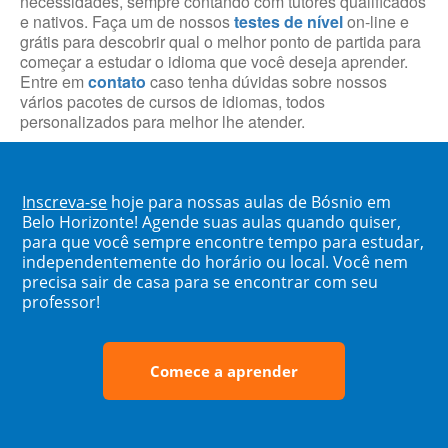
necessidades, sempre contando com tutores qualificados
e nativos. Faça um de nossos
testes de nível
on-line e
grátis para descobrir qual o melhor ponto de partida para
começar a estudar o idioma que você deseja aprender.
Entre em
contato
caso tenha dúvidas sobre nossos
vários pacotes de cursos de idiomas, todos
personalizados para melhor lhe atender.
Inscreva-se
hoje para nossas aulas de Bósnio em
Belo Horizonte! Agende suas aulas quando quiser,
para que você sempre encontre tempo para estudar,
independentemente do horário ou local. Você nem
precisa sair de casa para se encontrar com seu
professor!
Comece a aprender