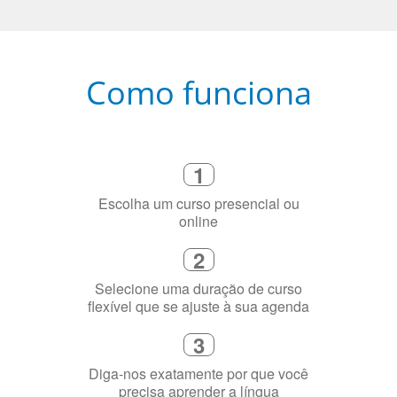
1
Escolha um curso presencial ou
online
2
Selecione uma duração de curso
flexível que se ajuste à sua agenda
3
Diga-nos exatamente por que você
precisa aprender a língua
4
Fique combinado com um instrutor
de idioma nativo e certificado em
sua cidade (ou online)