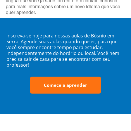
língua que você já sabe, ou entre em contato conosco
para mais informações sobre um novo idioma que você
quer aprender
.
Inscreva-se
hoje para nossas aulas de Bósnio em
Serra! Agende suas aulas quando quiser, para que
você sempre encontre tempo para estudar,
independentemente do horário ou local. Você nem
precisa sair de casa para se encontrar com seu
professor!
Comece a aprender