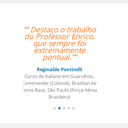
“”Working with Jane
was fantastic. ””
Kiernan Hogan
Curso de Português em Belo
Horizonte