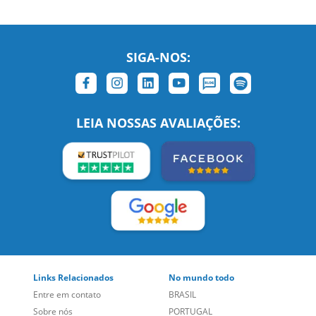
LEIA NOSSAS AVALIAÇÕES:
Links Relacionados
No mundo todo
Entre em contato
BRASIL
Sobre nós
PORTUGAL
Empregos
ESTADOS UNIDOS (EN)
/
Blog
ESTADOS UNIDOS (ES)
Social
CANADÁ (EN)
/
CANADÁ (FR)
Site Corporativo
REINO UNIDO E IRLANDA
Sugestões
AUSTRÁLIA E NOVA