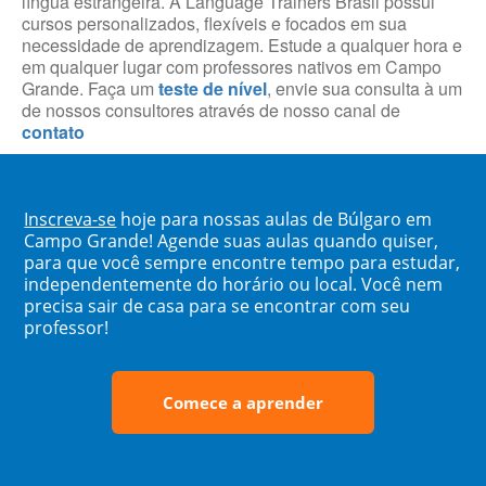
língua estrangeira. A Language Trainers Brasil possui
cursos personalizados, flexíveis e focados em sua
necessidade de aprendizagem. Estude a qualquer hora e
em qualquer lugar com professores nativos em Campo
Grande. Faça um
teste de nível
, envie sua consulta à um
de nossos consultores através de nosso canal de
contato
Inscreva-se
hoje para nossas aulas de Búlgaro em
Campo Grande! Agende suas aulas quando quiser,
para que você sempre encontre tempo para estudar,
independentemente do horário ou local. Você nem
precisa sair de casa para se encontrar com seu
professor!
Comece a aprender