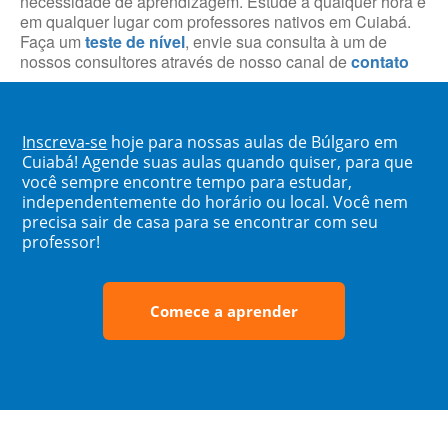
necessidade de aprendizagem. Estude a qualquer hora e
em qualquer lugar com professores nativos em Cuiabá.
Faça um
teste de nível
, envie sua consulta à um de
nossos consultores através de nosso canal de
contato
Inscreva-se
hoje para nossas aulas de Búlgaro em
Cuiabá! Agende suas aulas quando quiser, para que
você sempre encontre tempo para estudar,
independentemente do horário ou local. Você nem
precisa sair de casa para se encontrar com seu
professor!
Comece a aprender