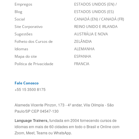
Sobre nós
PORTUGAL
Empregos
ESTADOS UNIDOS (EN)
/
Blog
ESTADOS UNIDOS (ES)
Social
CANADÁ (EN)
/
CANADÁ (FR)
Site Corporativo
REINO UNIDO E IRLANDA
Sugestões
AUSTRÁLIA E NOVA
Folheto dos Cursos de
ZELÂNDIA
Idiomas
ALEMANHA
Mapa do site
ESPANHA
Política de Privacidade
FRANCIA
Fale Conosco
+55 15 3500 8175
Alameda Vicente Pinzon, 173 - 4º andar, Vila Olímpia - São
Paulo/SP CEP 04547-130
Language Trainers,
fundada em 2004 fornecendo cursos de
idiomas em mais de 60 cidades em todo o Brasil e Online com