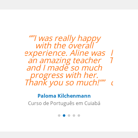
“”I took 40 hours of
Brazilian Portuguese
lessons with Language
Trainers in Manaus. My
teacher was a delight
and gave me lots of
constructive feedback.
Recommended. ””
Thomas Parker
Curso de Português em Manaus