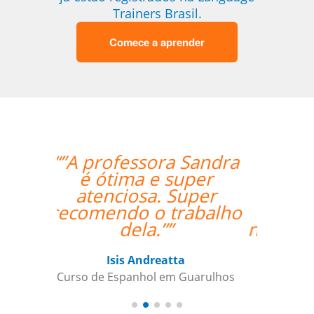
Trainers Brasil.
Comece a aprender
“”Considero a sua
empresa a ser
extremamente útil
para satisfazer as
necessidades da minha
filha de 12 anos que
está aprendendo
japonês. Eu
recomendo a qualquer
um.””