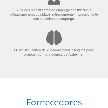
A língua que as pessoas falam molda a maneira como
elas veem o mundo
70% dos recrutadores de emprego consideram o
bilinguismo uma qualidade extremamente impressionante
nos candidatos a emprego.
O uso simultâneo de 2 idiomas pelos bilíngues pode
proteger contra a doença de Alzheimer.