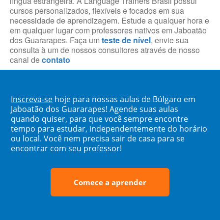
língua estrangeira. A Language Trainers Brasil possui
cursos personalizados, flexíveis e focados em sua
necessidade de aprendizagem. Estude a qualquer hora e
em qualquer lugar com professores nativos em Jaboatão
dos Guararapes. Faça um
teste de nível
, envie sua
consulta à um de nossos consultores através de nosso
canal de
contato
Inscreva-se
hoje para nossas aulas de Búlgaro em
Jaboatão dos Guararapes! Agende suas aulas
quando quiser, para que você sempre encontre
tempo para estudar, independentemente do horário
ou local. Você nem precisa sair de casa para se
encontrar com seu professor!
Comece a aprender