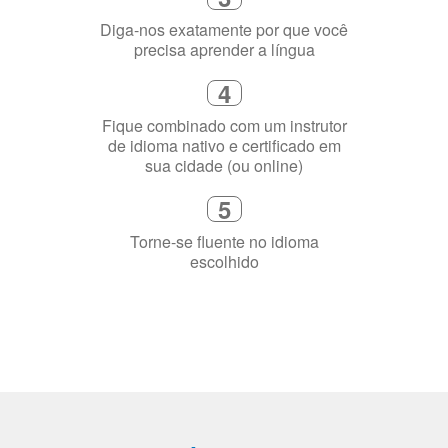
online
2
Selecione uma duração de curso
flexível que se ajuste à sua agenda
3
Diga-nos exatamente por que você
precisa aprender a língua
4
Fique combinado com um instrutor
de idioma nativo e certificado em
sua cidade (ou online)
5
Torne-se fluente no idioma
escolhido