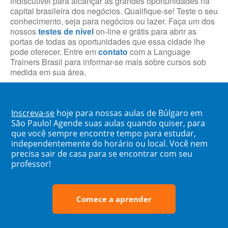
indiscutível para alcançar as grandes oportunidades na
capital brasileira dos negócios. Qualifique-se! Teste o seu
conhecimento, seja para negócios ou lazer. Faça um dos
nossos
testes de nível
on-line e grátis para abrir as
portas de todas as oportunidades que essa cidade lhe
pode oferecer. Entre em
contato
com a Language
Trainers Brasil para informar-se mais sobre cursos sob
medida em sua área.
Inscreva-se
hoje para nossas aulas de Búlgaro em
São Paulo! Agende suas aulas quando quiser, para
que você sempre encontre tempo para estudar,
independentemente do horário ou local. Você nem
precisa sair de casa para se encontrar com seu
professor!
Comece a aprender