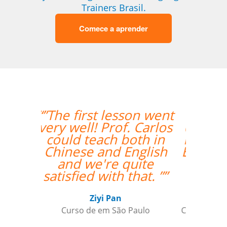
Trainers Brasil.
Comece a aprender
“”Translated: "The
classes are exceeding
my expectations. Prof
Enrico is excellent and
has a lot of useful
teaching methods."””
Elder Gomes Dutra
Curso de Italiano em Campo Grande