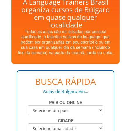
A Language Trainers Brasil
organiza cursos de Búlgaro
em quase qualquer
localidade
Todas as aulas são ministradas por pessoal
qualificado, e falantes nativos de language: que
podem ser organizadas em seu escritório ou em
sua casa em qualquer dia da semana (incluindo
fins de semana) na parte da manhã, tarde ou noite.
BUSCA RÁPIDA
Aulas de Búlgaro em...
PAÍS OU ONLINE
CIDADE