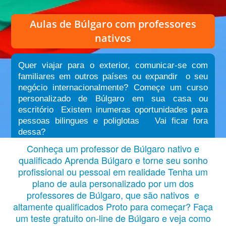
Aulas de Búlgaro
com professores
nativos
Quer viajar para o exterior, comunicar-se com
familiares em outros países ou expandir o seu
negócio internacionalmente? Começe um curso
personalizado de Búlgaro em sua casa ou
escritório Existem inumeras oportunidades para
pessoas bilingues e poliglotas Vai ficar fora
dessa?
Conheça um professor de Búlgaro nativo e
qualificado Aprenda Búlgaro e torne seu sonho
profissional ou pessoal em realidade Tenha um
plano de aula personalizado por um dos
professores de Búlgaro, que são nativos e
altamente qualificados Proto para começar? Faça
um teste gratuito on-line de Búlgaro e veja como