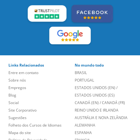
Links Relacionados
No mundo todo
Entre em contato
BRASIL
Sobre nós
PORTUGAL
Empregos
ESTADOS UNIDOS (EN)
/
Blog
ESTADOS UNIDOS (ES)
Social
CANADÁ (EN)
/
CANADÁ (FR)
Site Corporativo
REINO UNIDO E IRLANDA
Sugestões
AUSTRÁLIA E NOVA ZELÂNDIA
Folheto dos Cursos de Idiomas
ALEMANHA
Mapa do site
ESPANHA