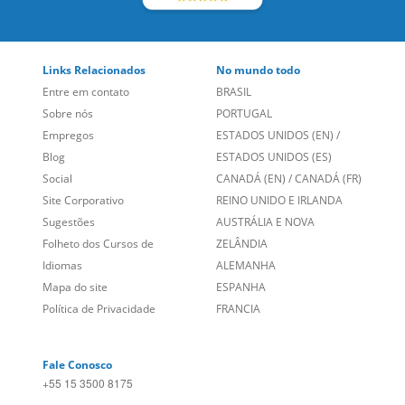
Links Relacionados
No mundo todo
Entre em contato
BRASIL
Sobre nós
PORTUGAL
Empregos
ESTADOS UNIDOS (EN)
/
Blog
ESTADOS UNIDOS (ES)
Social
CANADÁ (EN)
/
CANADÁ (FR)
Site Corporativo
REINO UNIDO E IRLANDA
Sugestões
AUSTRÁLIA E NOVA
Folheto dos Cursos de
ZELÂNDIA
Idiomas
ALEMANHA
Mapa do site
ESPANHA
Política de Privacidade
FRANCIA
Fale Conosco
+55 15 3500 8175
Alameda Vicente Pinzon, 173 - 4º andar, Vila Olímpia - São
Paulo/SP CEP 04547-130