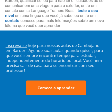
Barueri, qualificar-se, ou para não ter dificuldades ao se
comunicar em uma viagem para o exterior, entre em
contato com a Language Trainers Brasil,
teste o seu
nível
em uma língua que você já sabe, ou entre em
contato
conosco para mais informações sobre um novo
idioma que você quer aprender
Inscreva-se
hoje para nossas aulas de Cambojano
em Barueri! Agende suas aulas quando quiser, para
que você sempre encontre tempo para estudar,
independentemente do horário ou local. Você nem
precisa sair de casa para se encontrar com seu
professor!
Comece a aprender