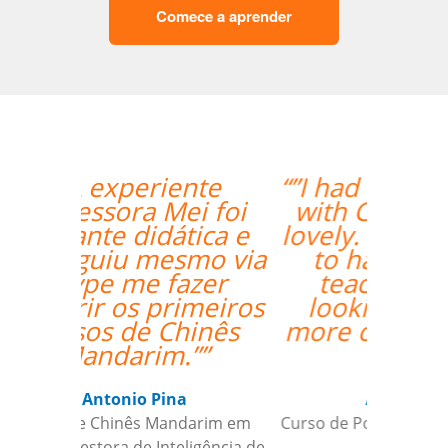
Comece a aprender
“”I had my second class
with Carol and it was
lovely. I am very happy
to have her as my
teacher and I am
looking forward to
more classes with her.
””
Ariana Maher
Curso de Português em Florianópolis