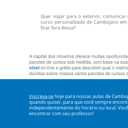
Quer viajar para o exterior, comunica
curso personalizado de Cambojano em s
ficar fora dessa?
A capital dos mineiros oferece muitas oportunid
pacotes de cursos sob medida, com base na sua
nível
on-line e grátis para descobrir qual o mel
dúvidas sobre nossos vários pacotes de cursos d
Inscreva-se
hoje para nossas aulas de Camboj
quando quiser, para que você sempre encont
independentemente do horário ou local. Você
encontrar com seu professor!