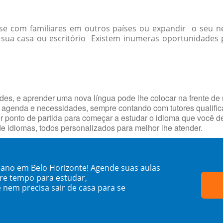
r-se com familiares em outros países ou expandir o seu
ua casa ou escritório Existem inumeras oportunidades p
ades, e aprender uma nova língua pode lhe colocar na frente de
 agenda e necessidades, sempre contando com tutores qualifi
hor ponto de partida para começar a estudar o idioma que você 
e idiomas, todos personalizados para melhor lhe atender.
ano em Belo Horizonte! Agende suas aulas
re tempo para estudar,
 nem precisa sair de casa para se