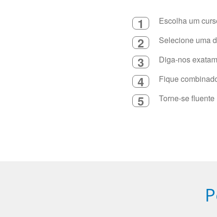
1
Escolha um curso
2
Selecione uma du
3
Diga-nos exatame
4
Fique combinado 
5
Torne-se fluente
P