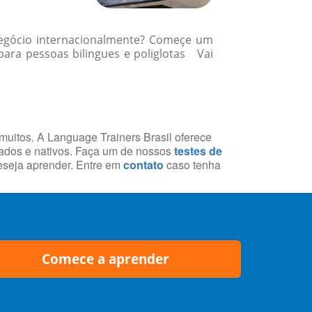
 negócio internacionalmente? Começe um
ara pessoas bilingues e poliglotas Vai
 muitos. A Language Trainers Brasil oferece
cados e nativos. Faça um de nossos
testes de
deseja aprender. Entre em
contato
caso tenha
Comece a aprender