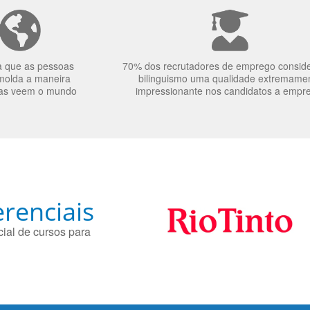
a que as pessoas
70% dos recrutadores de emprego consid
molda a maneira
bilinguismo uma qualidade extremame
as veem o mundo
impressionante nos candidatos a empr
renciais
ial de cursos para