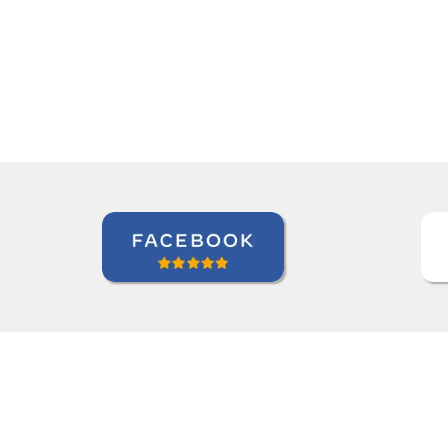
”I am very happy with Jane, I love our 
Roland Tschanz
Curso de em Belo Horizonte