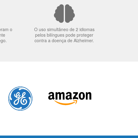
eram o
O uso simultâneo de 2 idiomas
nte
pelos bilíngues pode proteger
ego.
contra a doença de Alzheimer.