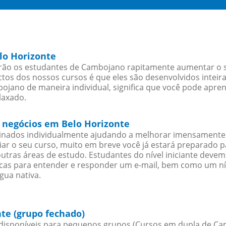
lo Horizonte
rão os estudantes de Cambojano rapitamente aumentar o se
os dos nossos cursos é que eles são desenvolvidos inteir
jano de maneira individual, significa que você pode aprend
laxado.
 negócios em Belo Horizonte
sinados individualmente ajudando a melhorar imensamente
iciar o seu curso, muito em breve você já estará preparado
outras áreas de estudo. Estudantes do nível iniciante dev
ticas para entender e responder um e-mail, bem como um ní
gua nativa.
te (grupo fechado)
isponíveis para pequenos grupos (Cursos em dupla de Ca