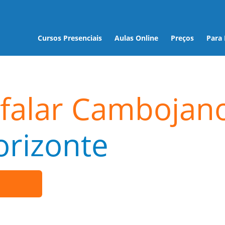
Cursos Presenciais
Aulas Online
Preços
Para
 falar Cambojan
orizonte