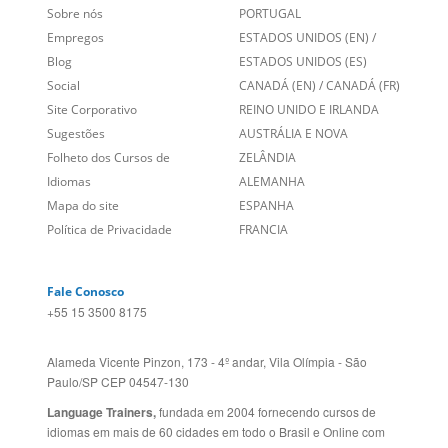
Entre em contato
BRASIL
Sobre nós
PORTUGAL
Empregos
ESTADOS UNIDOS (EN)
/
Blog
ESTADOS UNIDOS (ES)
Social
CANADÁ (EN)
/
CANADÁ (FR)
Site Corporativo
REINO UNIDO E IRLANDA
Sugestões
AUSTRÁLIA E NOVA
Folheto dos Cursos de
ZELÂNDIA
Idiomas
ALEMANHA
Mapa do site
ESPANHA
Política de Privacidade
FRANCIA
Fale Conosco
+55 15 3500 8175
Alameda Vicente Pinzon, 173 - 4º andar, Vila Olímpia - São
Paulo/SP CEP 04547-130
Language Trainers,
fundada em 2004 fornecendo cursos de