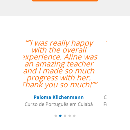
“” Destaco o trabalho
do Professor Enrico,
que sempre foi
extremamente
pontual.””
Reginaldo Pontirolli
Curso de Italiano em Guarulhos,
Commander (Colonel), Brazilian Air
Force Base, São Paulo (Força Aérea
Brasileira)