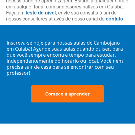
necessidade de aprendizagem. Estude a qualquer hora e
em qualquer lugar com professores nativos em Cuiabá.
Faça um
teste de nível
, envie sua consulta à um de
nossos consultores através de nosso canal de
contato
Inscreva-se
hoje para nossas aulas de Cambojano
em Cuiabá! Agende suas aulas quando quiser, para
que você sempre encontre tempo para estudar,
independentemente do horário ou local. Você nem
precisa sair de casa para se encontrar com seu
professor!
Comece a aprender