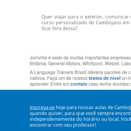
Quer viajar para o exterior, comunica
curso personalizado de Cambojano em s
ficar fora dessa?
Joinville é sede de muitas importantes empresas
Britânia, General Motors, Whirlpool, Wetzel, Lab
A Language Trainers Brasil oferece pacotes de 
nativos. Faça um de nossos
testes de nível
on-li
aprender. Entre em
contato
caso tenha dúvidas s
Inscreva-se
hoje para nossas aulas de Camboja
quando quiser, para que você sempre encont
independentemente do horário ou local. Você
encontrar com seu professor!