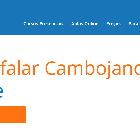
Cursos Presenciais
Aulas Online
Preços
Para
 falar Cambojan
e