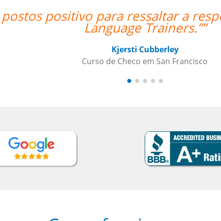
espeito do meu professor Peter e a
”
o