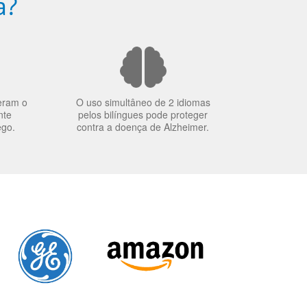
a?
eram o
O uso simultâneo de 2 idiomas
nte
pelos bilíngues pode proteger
ego.
contra a doença de Alzheimer.