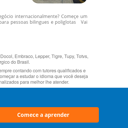
 negócio internacionalmente? Começe um
ara pessoas bilingues e poliglotas Vai
Docol, Embraco, Lepper, Tigre, Tupy, Totvs,
gico do Brasil.
empre contando com tutores qualificados e
 começar a estudar o idioma que você deseja
alizados para melhor lhe atender.
Comece a aprender