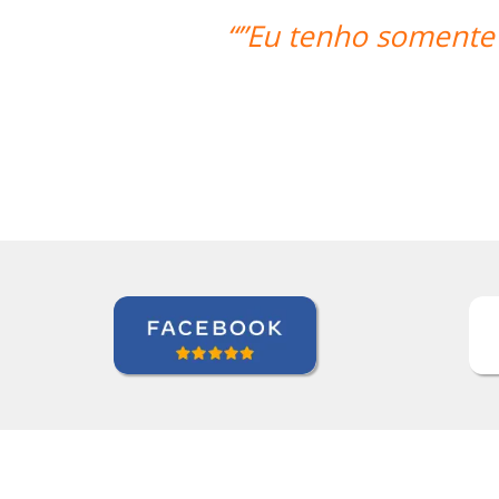
e postos positivo para ressaltar a r
Language Trainers.”
Kjersti Cubberley
Curso de Checo em San Francisc