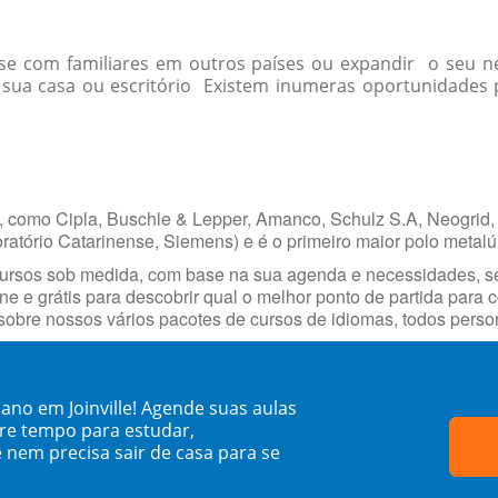
r-se com familiares em outros países ou expandir o seu
ua casa ou escritório Existem inumeras oportunidades p
, como Cipla, Buschle & Lepper, Amanco, Schulz S.A, Neogrid, 
oratório Catarinense, Siemens) e é o primeiro maior polo metalúr
cursos sob medida, com base na sua agenda e necessidades, s
ne e grátis para descobrir qual o melhor ponto de partida para
obre nossos vários pacotes de cursos de idiomas, todos person
no em Joinville! Agende suas aulas
re tempo para estudar,
 nem precisa sair de casa para se