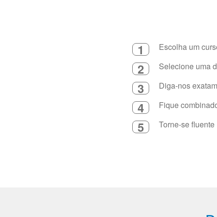
1
Escolha um curso
2
Selecione uma du
3
Diga-nos exatame
4
Fique combinado 
5
Torne-se fluente