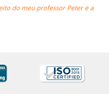
“”A professora Sandra é ótima 