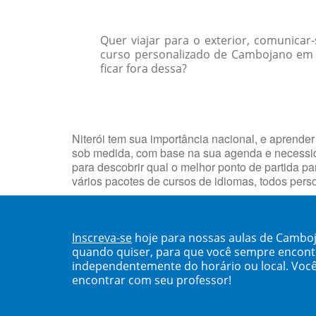
Quer viajar para o exterior, comunica
curso personalizado de Cambojano em s
ficar fora dessa?
Niterói tem sua importância nacional, e aprende
sob medida, com base na sua agenda e necessid
para descobrir qual o melhor ponto de partida p
vários pacotes de cursos de idiomas, todos pers
Inscreva-se
hoje para nossas aulas de Camboj
quando quiser, para que você sempre encont
independentemente do horário ou local. Você
encontrar com seu professor!