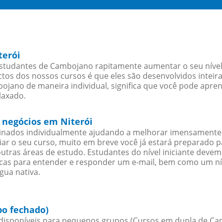
terói
estudantes de Cambojano rapitamente aumentar o seu nível 
os dos nossos cursos é que eles são desenvolvidos inteir
jano de maneira individual, significa que você pode aprend
laxado.
 negócios em Niterói
sinados individualmente ajudando a melhorar imensamente
iciar o seu curso, muito em breve você já estará preparado
outras áreas de estudo. Estudantes do nível iniciante dev
ticas para entender e responder um e-mail, bem como um ní
gua nativa.
po fechado)
isponíveis para pequenos grupos (Cursos em dupla de Ca