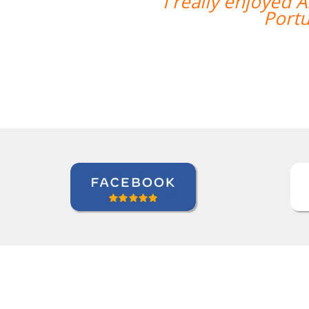
a's teaching style and I feel I've rea
uese.I'm looking forward to continuin
Zack Maher
Curso de Português em Florianópolis