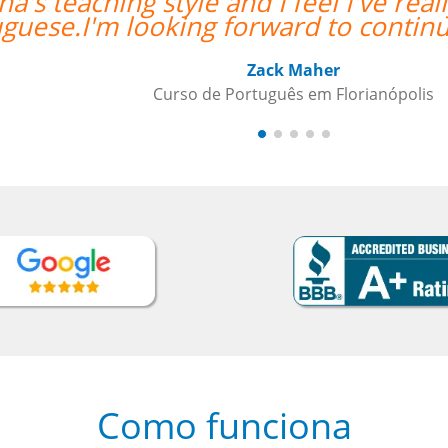
lly grown in my confidence with
g my lessons.””
Como funciona