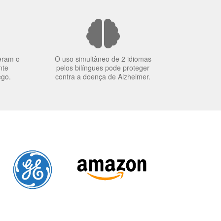
eram o
O uso simultâneo de 2 idiomas
nte
pelos bilíngues pode proteger
ego.
contra a doença de Alzheimer.