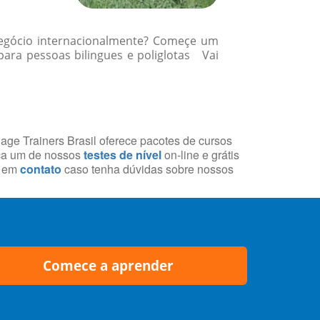
 negócio internacionalmente? Começe um
ara pessoas bilingues e poliglotas Vai
uage Trainers Brasil oferece pacotes de cursos
aça um de nossos
testes de nível
on-line e grátis
e em
contato
caso tenha dúvidas sobre nossos
Comece a aprender