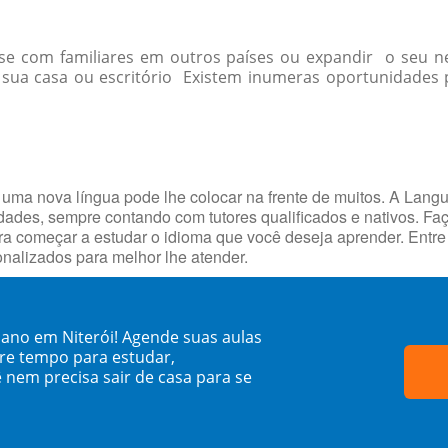
r-se com familiares em outros países ou expandir o seu
ua casa ou escritório Existem inumeras oportunidades p
r uma nova língua pode lhe colocar na frente de muitos. A Lang
ades, sempre contando com tutores qualificados e nativos. F
ara começar a estudar o idioma que você deseja aprender. Entr
onalizados para melhor lhe atender.
ano em Niterói! Agende suas aulas
re tempo para estudar,
 nem precisa sair de casa para se