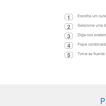
1
Escolha um curso
2
Selecione uma du
3
Diga-nos exatame
4
Fique combinado 
5
Torne-se fluente
P