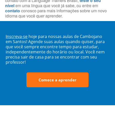
contato com a Language Trainers Brasil,
teste o seu
nível
em uma língua que você já sabe, ou entre em
contato
conosco para mais informações sobre um novo
idioma que você quer aprender.
Inscreva-se
hoje para nossas aulas de Cambojano
em Santos! Agende suas aulas quando quiser, para
que você sempre encontre tempo para estudar,
independentemente do horário ou local. Você nem
precisa sair de casa para se encontrar com seu
professor!
Comece a aprender