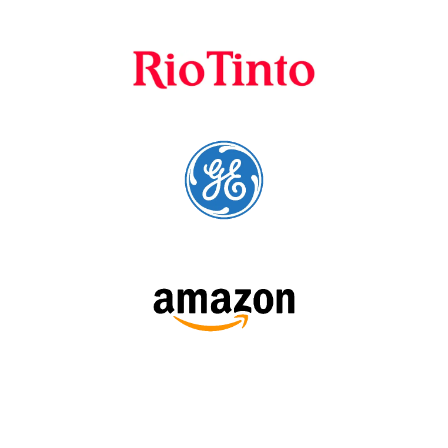
A Language Trainers é fornecedora preferencial de
cursos para