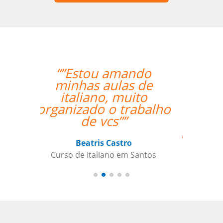
“”The class with Ivo
went well. He knows
his stuff and is very
helpful. He replies
quickly outside class
hours as well if I have
questions. ””
Indra Maya Gurung
Curso de Português em Santos