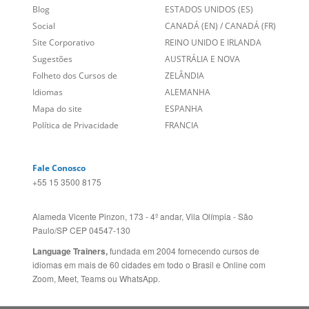
Sobre nós
PORTUGAL
Empregos
ESTADOS UNIDOS (EN)
/
Blog
ESTADOS UNIDOS (ES)
Social
CANADÁ (EN)
/
CANADÁ (FR)
Site Corporativo
REINO UNIDO E IRLANDA
Sugestões
AUSTRÁLIA E NOVA
Folheto dos Cursos de
ZELÂNDIA
Idiomas
ALEMANHA
Mapa do site
ESPANHA
Política de Privacidade
FRANCIA
Fale Conosco
+55 15 3500 8175
Alameda Vicente Pinzon, 173 - 4º andar, Vila Olímpia - São
Paulo/SP CEP 04547-130
Language Trainers,
fundada em 2004 fornecendo cursos de
idiomas em mais de 60 cidades em todo o Brasil e Online com