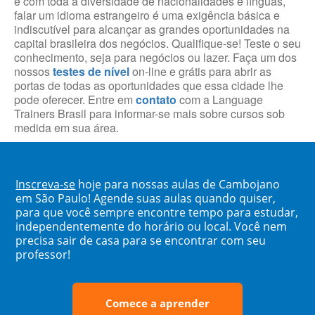
e com toda a diversidade de nacionalidades e línguas,
falar um idioma estrangeiro é uma exigência básica e
indiscutível para alcançar as grandes oportunidades na
capital brasileira dos negócios. Qualifique-se! Teste o seu
conhecimento, seja para negócios ou lazer. Faça um dos
nossos
testes de nível
on-line e grátis para abrir as
portas de todas as oportunidades que essa cidade lhe
pode oferecer. Entre em
contato
com a Language
Trainers Brasil para informar-se mais sobre cursos sob
medida em sua área.
Inscreva-se
hoje para nossas aulas de Cambojano
em São Paulo! Agende suas aulas quando quiser,
para que você sempre encontre tempo para estudar,
independentemente do horário ou local. Você nem
precisa sair de casa para se encontrar com seu
professor!
Comece a aprender