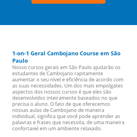
1-on-1 Geral Cambojano Course em São
Paulo
Nosso cursos gerais em São Paulo ajudarão os
estudantes de Cambojano rapitamente
aumentar o seu nível e eficiência de acordo com
as suas necessidades. Um dos mais empolgates
aspectos dos nossos cursos é que eles são
desenvolvidos inteiramente baseados no que
precisa o aluno. O fato de que oferecemos
nossas aulas de Cambojano de maneira
individual, significa que você pode aprender as
palavras e frases que necessita, de uma maneira
confortavel em um ambiente relaxado.