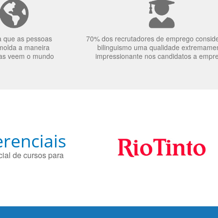
a que as pessoas
70% dos recrutadores de emprego consid
molda a maneira
bilinguismo uma qualidade extremame
as veem o mundo
impressionante nos candidatos a empr
renciais
ial de cursos para