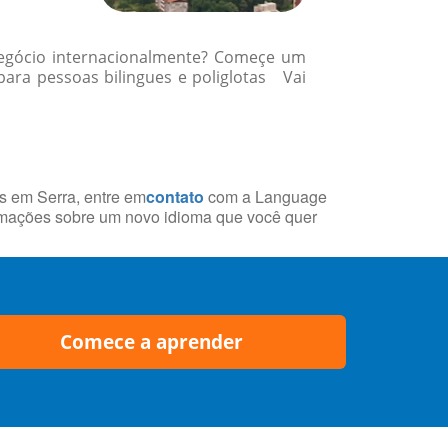
 negócio internacionalmente? Começe um
ara pessoas bilingues e poliglotas Vai
is em Serra, entre em
contato
com a Language
rmações sobre um novo idioma que você quer
Comece a aprender