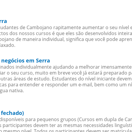
rra
tudantes de Cambojano rapitamente aumentar o seu nível e
os dos nossos cursos é que eles são desenvolvidos inteir
jano de maneira individual, significa que você pode aprend
laxado.
 negócios em Serra
sinados individualmente ajudando a melhorar imensamente
iciar o seu curso, muito em breve você já estará preparado
outras áreas de estudo. Estudantes do nível iniciante dev
ticas para entender e responder um e-mail, bem como um ní
gua nativa.
 fechado)
isponíveis para pequenos grupos (Cursos em dupla de Ca
participantes devem ter as mesmas necessidades linguísti
 mesmo nível. Todos os participantes devem ser matricul