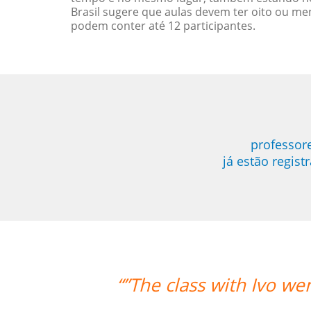
Brasil sugere que aulas devem ter oito ou 
podem conter até 12 participantes.
professor
já estão regis
 well. He knows his stuff and is very 
class hours as well if I have questi