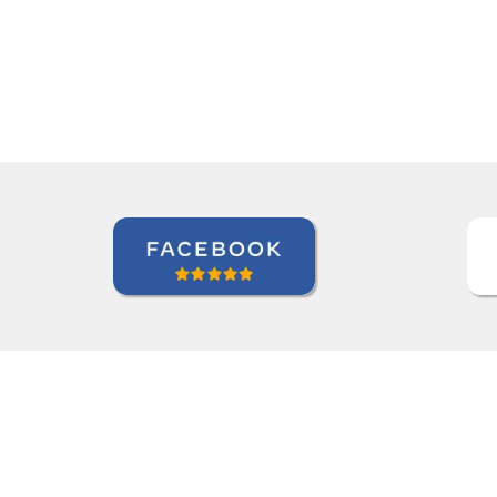
Indra Maya Gurung
Curso de Português em Santos