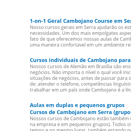
1-on-1 Geral Cambojano Course em Se
Nosso cursos gerais em Serra ajudarão os es
necessidades. Um dos mais empolgates aspect
fato de que oferecemos nossas aulas de Cambo
uma maneira confortavel em um ambiente re
Cursos individuais de Cambojano para
Nossos cursos de Alemão em Brasília são en
negócios. Não importa o nível o qual você in
situações de negócios, antes de passar para 
de: atender o telefone, competências linguís
trabalhar em um país onde Cambojano é a lín
Aulas em duplas e pequenos grupos
Cursos de Cambojano em Serra (grupo
Nossos cursos de Cambojano estão também d
na empresa e em pequenos grupos). Todos os 
tempo e no mesmo lugar, também estando no