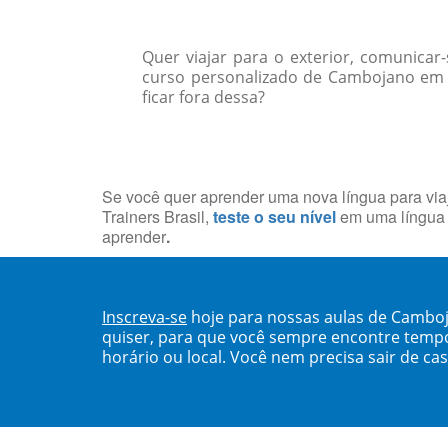
Quer viajar para o exterior, comunica
curso personalizado de Cambojano em s
ficar fora dessa?
Se você quer aprender uma nova língua para viaj
Trainers Brasil,
teste o seu nível
em uma língua 
aprender
.
Inscreva-se
hoje para nossas aulas de Cambo
quiser, para que você sempre encontre temp
horário ou local. Você nem precisa sair de ca