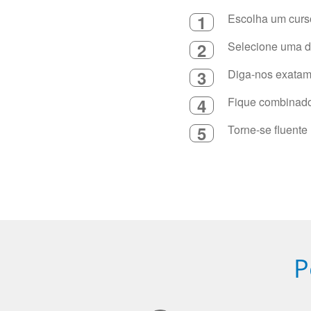
1
Escolha um curso
2
Selecione uma du
3
Diga-nos exatame
4
Fique combinado 
5
Torne-se fluente
P