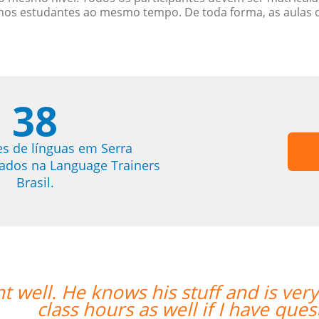
menos estudantes ao mesmo tempo. De toda forma, as aulas
38
es de línguas em Serra
trados na Language Trainers
Brasil.
helpful. He replies quickly outside
“
ons. ””