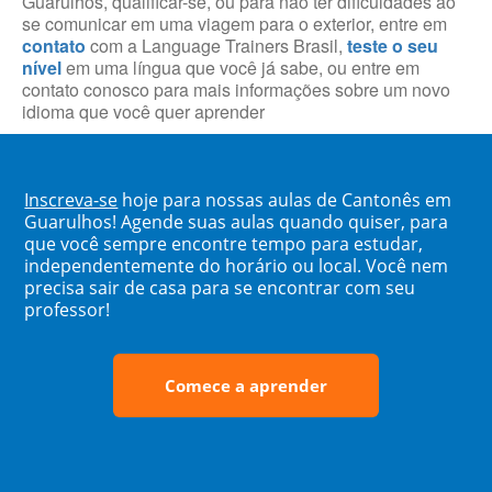
Guarulhos, qualificar-se, ou para não ter dificuldades ao
se comunicar em uma viagem para o exterior, entre em
contato
com a Language Trainers Brasil,
teste o seu
nível
em uma língua que você já sabe, ou entre em
contato conosco para mais informações sobre um novo
idioma que você quer aprender
Inscreva-se
hoje para nossas aulas de Cantonês em
Guarulhos! Agende suas aulas quando quiser, para
que você sempre encontre tempo para estudar,
independentemente do horário ou local. Você nem
precisa sair de casa para se encontrar com seu
professor!
Comece a aprender