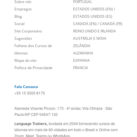
Links Relacionados
No mundo todo
Entre em contato
BRASIL
Sobre nós
PORTUGAL
Empregos
ESTADOS UNIDOS (EN)
/
Blog
ESTADOS UNIDOS (ES)
Social
CANADÁ (EN)
/
CANADÁ (FR)
Site Corporativo
REINO UNIDO E IRLANDA
Sugestões
AUSTRÁLIA E NOVA
Folheto dos Cursos de
ZELÂNDIA
Idiomas
ALEMANHA
Mapa do site
ESPANHA
Política de Privacidade
FRANCIA
Fale Conosco
+55 15 3500 8175
Alameda Vicente Pinzon, 173 - 4º andar, Vila Olímpia - São
Paulo/SP CEP 04547-130