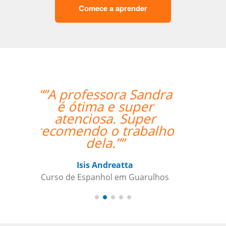
Comece a aprender
“” Destaco o trabalho
do Professor Enrico,
que sempre foi
extremamente
pontual.””
Reginaldo Pontirolli
Curso de Italiano em Guarulhos,
Commander (Colonel), Brazilian Air
Force Base, São Paulo (Força Aérea
Brasileira)