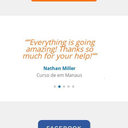
“”The class with Ivo
went well. He knows
his stuff and is very
helpful. He replies
quickly outside class
hours as well if I have
questions. ””
Indra Maya Gurung
Curso de Português em Santos