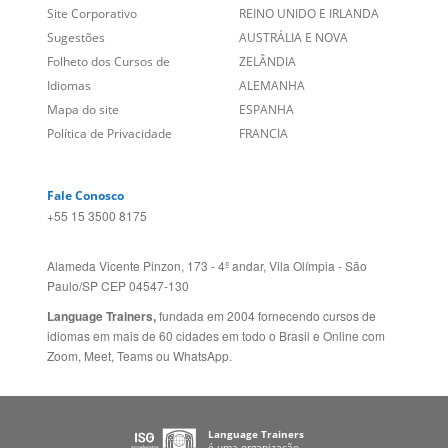
Sobre nós
PORTUGAL
Empregos
ESTADOS UNIDOS (EN)
/
Blog
ESTADOS UNIDOS (ES)
Social
CANADÁ (EN)
/
CANADÁ (FR)
Site Corporativo
REINO UNIDO E IRLANDA
Sugestões
AUSTRÁLIA E NOVA
Folheto dos Cursos de
ZELÂNDIA
Idiomas
ALEMANHA
Mapa do site
ESPANHA
Política de Privacidade
FRANCIA
Fale Conosco
+55 15 3500 8175
Alameda Vicente Pinzon, 173 - 4º andar, Vila Olímpia - São
Paulo/SP CEP 04547-130
Language Trainers,
fundada em 2004 fornecendo cursos de
idiomas em mais de 60 cidades em todo o Brasil e Online com