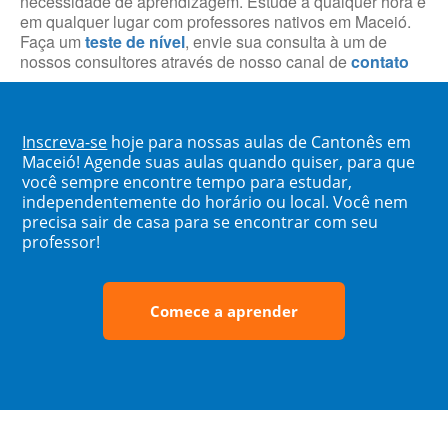
necessidade de aprendizagem. Estude a qualquer hora e
em qualquer lugar com professores nativos em Maceió.
Faça um
teste de nível
, envie sua consulta à um de
nossos consultores através de nosso canal de
contato
Inscreva-se
hoje para nossas aulas de Cantonês em
Maceió! Agende suas aulas quando quiser, para que
você sempre encontre tempo para estudar,
independentemente do horário ou local. Você nem
precisa sair de casa para se encontrar com seu
professor!
Comece a aprender