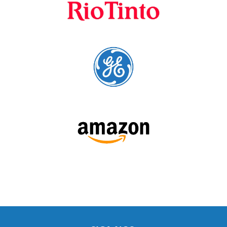
A Language Trainers é fornecedora preferencial de
cursos para