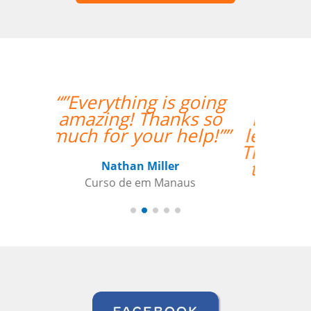
“”I took 40 hours of
Brazilian Portuguese
lessons with Language
Trainers in Manaus. My
teacher was a delight
and gave me lots of
constructive feedback.
Recommended. ””
Thomas Parker
Curso de Português em Manaus