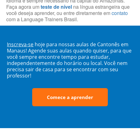
idioma é sempre necessário na capital do Amazonas.
Faça agora um
teste de nível
na língua estrangeira que
você deseja aprender, ou entre diretamente em
contato
com a Language Trainers Brasil.
Inscreva-se
hoje para nossas aulas de Cantonês em
Manaus! Agende suas aulas quando quiser, para que
você sempre encontre tempo para estudar,
independentemente do horário ou local. Você nem
precisa sair de casa para se encontrar com seu
professor!
Comece a aprender