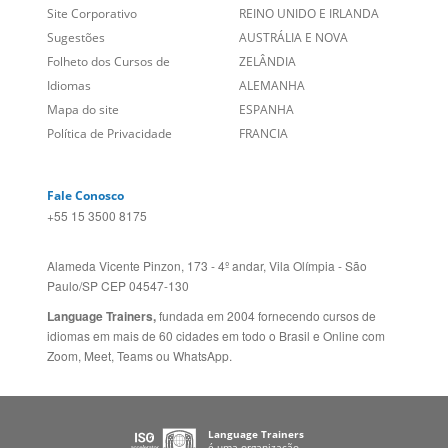
Entre em contato
BRASIL
Sobre nós
PORTUGAL
Empregos
ESTADOS UNIDOS (EN)
/
Blog
ESTADOS UNIDOS (ES)
Social
CANADÁ (EN)
/
CANADÁ (FR)
Site Corporativo
REINO UNIDO E IRLANDA
Sugestões
AUSTRÁLIA E NOVA
Folheto dos Cursos de
ZELÂNDIA
Idiomas
ALEMANHA
Mapa do site
ESPANHA
Política de Privacidade
FRANCIA
Fale Conosco
+55 15 3500 8175
Alameda Vicente Pinzon, 173 - 4º andar, Vila Olímpia - São
Paulo/SP CEP 04547-130
Language Trainers,
fundada em 2004 fornecendo cursos de