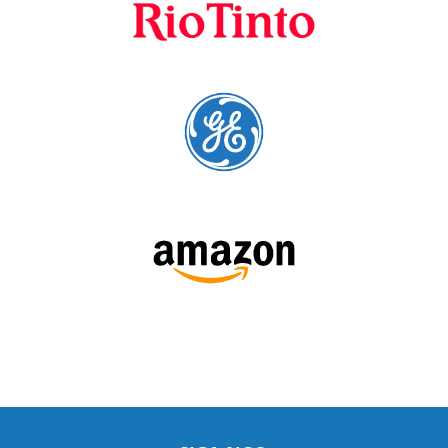
preferenciais
A Language Trainers é fornecedora preferencial de
cursos para